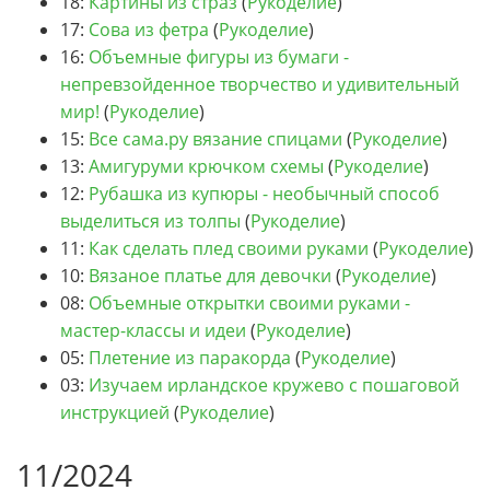
18:
Картины из страз
(
Рукоделие
)
17:
Сова из фетра
(
Рукоделие
)
16:
Объемные фигуры из бумаги -
непревзойденное творчество и удивительный
мир!
(
Рукоделие
)
15:
Все сама.ру вязание спицами
(
Рукоделие
)
13:
Амигуруми крючком схемы
(
Рукоделие
)
12:
Рубашка из купюры - необычный способ
выделиться из толпы
(
Рукоделие
)
11:
Как сделать плед своими руками
(
Рукоделие
)
10:
Вязаное платье для девочки
(
Рукоделие
)
08:
Объемные открытки своими руками -
мастер-классы и идеи
(
Рукоделие
)
05:
Плетение из паракорда
(
Рукоделие
)
03:
Изучаем ирландское кружево с пошаговой
инструкцией
(
Рукоделие
)
11/2024