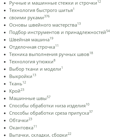
12
Ручные и машинные стежки и строчки
1
Технология быстрого шитья
376
своими руками
13
Основы швейного мастерства
54
Подбор инструментов и принадлежностей
19
Швейная машина
11
Отделочная строчка
18
Техника выполнения ручных швов
8
Технология утюжки
1
Выбор ткани и модели
13
Выкройки
12
Ткань
23
Крой
57
Машинные швы
10
Способы обработки низа изделия
37
Способы обработки среза припуска
23
Обтачки
11
Окантовка
22
Вытачки, складки, сборки