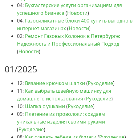
04:
Бухгалтерские услуги организациям для
успешного бизнеса
(
Новости
)
04:
Газосиликатные блоки 400 купить выгодно в
интернет-магазинах
(
Новости
)
02:
Ремонт Газовых Колонок в Петербурге:
Надежность и Профессиональный Подход
(
Новости
)
01/2025
12:
Вязание крючком шапки
(
Рукоделие
)
11:
Как выбрать швейную машинку для
домашнего использования
(
Рукоделие
)
10:
Шапка с ушками
(
Рукоделие
)
09:
Плетение из проволоки: создаем
уникальные изделия своими руками
(
Рукоделие
)
08:
Как сделать лебедя из бумаги
(
Рукоделие
)