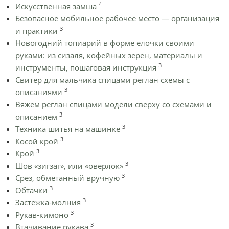
4
Искусственная замша
Безопасное мобильное рабочее место — организация
3
и практики
Новогодний топиарий в форме елочки своими
руками: из сизаля, кофейных зерен, материалы и
3
инструменты, пошаговая инструкция
Cвитер для мальчика спицами реглан схемы с
3
описаниями
Вяжем реглан спицами модели сверху со схемами и
3
описанием
3
Техника шитья на машинке
3
Косой крой
3
Крой
3
Шов «зигзаг», или «оверлок»
3
Срез, обметанный вручную
3
Обтачки
3
Застежка-молния
3
Рукав-кимоно
3
Втачивание рукава