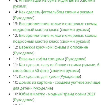
14:
Аппликация из бумаги для детей
(
своими
руками
)
14:
Как сделать фотоальбом своими руками
(
Рукоделие
)
13:
Бисероплетение колье и ожерелья: схемы,
подробный мастер класс
(
своими руками
)
12:
Бисероплетение колье и ожерелья: схемы,
подробный мастер класс
(
своими руками
)
12:
Варежки крючком: схемы и описание
(
Рукоделие
)
11:
Вязаные кофты спицами
(
Рукоделие
)
11:
Как сделать вазу из банки своими руками: 6
способов и 50 фото
(
своими руками
)
11:
Как сделать для кукол
(
Рукоделие
)
10:
Домик из картона - создаем уютное жилище
для детей
(
Рукоделие
)
10:
Юбка в клетку - модный тренд осени 2021
(
Рукоделие
)