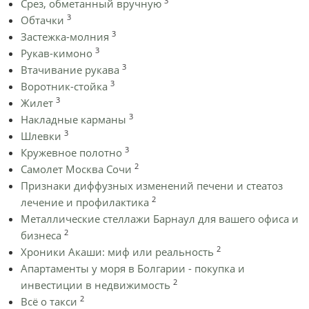
3
Срез, обметанный вручную
3
Обтачки
3
Застежка-молния
3
Рукав-кимоно
3
Втачивание рукава
3
Воротник-стойка
3
Жилет
3
Накладные карманы
3
Шлевки
3
Кружевное полотно
2
Самолет Москва Сочи
Признаки диффузных изменений печени и стеатоз
2
лечение и профилактика
Металлические стеллажи Барнаул для вашего офиса и
2
бизнеса
2
Хроники Акаши: миф или реальность
Апартаменты у моря в Болгарии - покупка и
2
инвестиции в недвижимость
2
Всё о такси