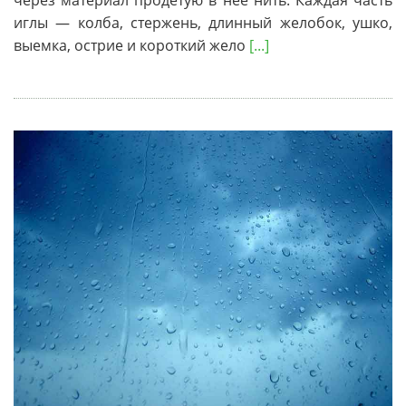
через материал продетую в нее нить. Каждая часть
иглы — колба, стержень, длинный желобок, ушко,
выемка, острие и короткий жело
[...]