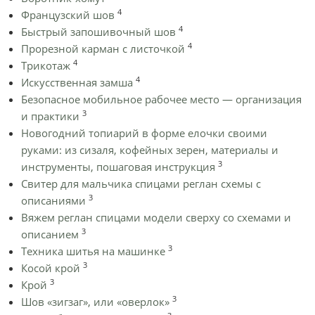
4
Французский шов
4
Быстрый запошивочный шов
4
Прорезной карман с листочкой
4
Трикотаж
4
Искусственная замша
Безопасное мобильное рабочее место — организация
3
и практики
Новогодний топиарий в форме елочки своими
руками: из сизаля, кофейных зерен, материалы и
3
инструменты, пошаговая инструкция
Cвитер для мальчика спицами реглан схемы с
3
описаниями
Вяжем реглан спицами модели сверху со схемами и
3
описанием
3
Техника шитья на машинке
3
Косой крой
3
Крой
3
Шов «зигзаг», или «оверлок»