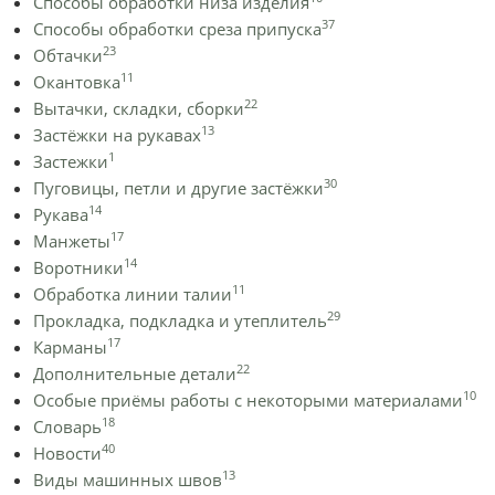
Способы обработки низа изделия
37
Способы обработки среза припуска
23
Обтачки
11
Окантовка
22
Вытачки, складки, сборки
13
Застёжки на рукавах
1
Застежки
30
Пуговицы, петли и другие застёжки
14
Рукава
17
Манжеты
14
Воротники
11
Обработка линии талии
29
Прокладка, подкладка и утеплитель
17
Карманы
22
Дополнительные детали
10
Особые приёмы работы с некоторыми материалами
18
Словарь
40
Новости
13
Виды машинных швов