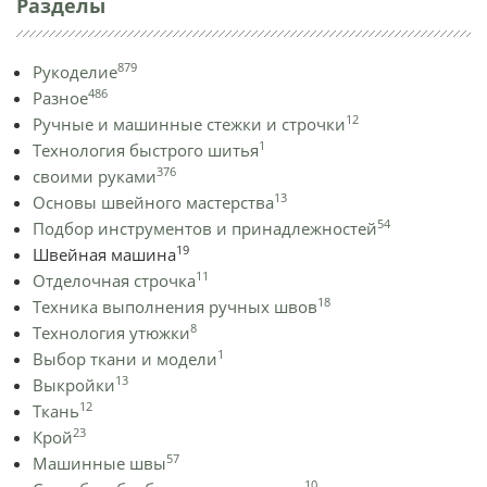
Разделы
879
Рукоделие
486
Разное
12
Ручные и машинные стежки и строчки
1
Технология быстрого шитья
376
своими руками
13
Основы швейного мастерства
54
Подбор инструментов и принадлежностей
19
Швейная машина
11
Отделочная строчка
18
Техника выполнения ручных швов
8
Технология утюжки
1
Выбор ткани и модели
13
Выкройки
12
Ткань
23
Крой
57
Машинные швы
10