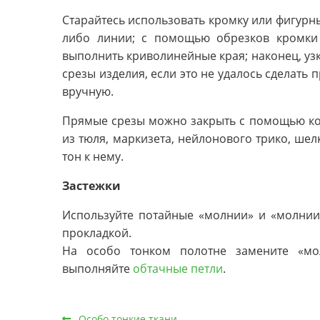
Старайтесь использовать кромку или фигурн
либо линии; с помощью обрезков кромки 
выполнить криволинейные края; наконец, уз
срезы изделия, если это не удалось сделать 
вручную.
Прямые срезы можно закрыть с помощью кос
из тюля, маркизета, нейлонового трико, шел
тон к нему.
Застежки
Используйте потайные «молнии» и «молнии
прокладкой.
На особо тонком полотне замените «м
выполняйте
обтачные петли
.
Особо тонкие ткани