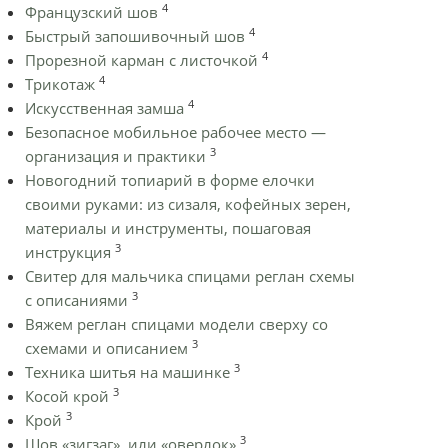
4
Французский шов
4
Быстрый запошивочный шов
4
Прорезной карман с листочкой
4
Трикотаж
4
Искусственная замша
Безопасное мобильное рабочее место —
3
организация и практики
Новогодний топиарий в форме елочки
своими руками: из сизаля, кофейных зерен,
материалы и инструменты, пошаговая
3
инструкция
Cвитер для мальчика спицами реглан схемы
3
с описаниями
Вяжем реглан спицами модели сверху со
3
схемами и описанием
3
Техника шитья на машинке
3
Косой крой
3
Крой
3
Шов «зигзаг», или «оверлок»