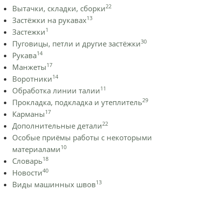
22
Вытачки, складки, сборки
13
Застёжки на рукавах
1
Застежки
30
Пуговицы, петли и другие застёжки
14
Рукава
17
Манжеты
14
Воротники
11
Обработка линии талии
29
Прокладка, подкладка и утеплитель
17
Карманы
22
Дополнительные детали
Особые приёмы работы с некоторыми
10
материалами
18
Словарь
40
Новости
13
Виды машинных швов