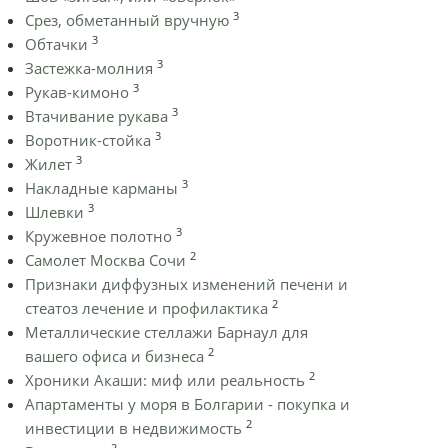
3
Срез, обметанный вручную
3
Обтачки
3
Застежка-молния
3
Рукав-кимоно
3
Втачивание рукава
3
Воротник-стойка
3
Жилет
3
Накладные карманы
3
Шлевки
3
Кружевное полотно
2
Самолет Москва Сочи
Признаки диффузных изменений печени и
2
стеатоз лечение и профилактика
Металлические стеллажи Барнаул для
2
вашего офиса и бизнеса
2
Хроники Акаши: миф или реальность
Апартаменты у моря в Болгарии - покупка и
2
инвестиции в недвижимость
2