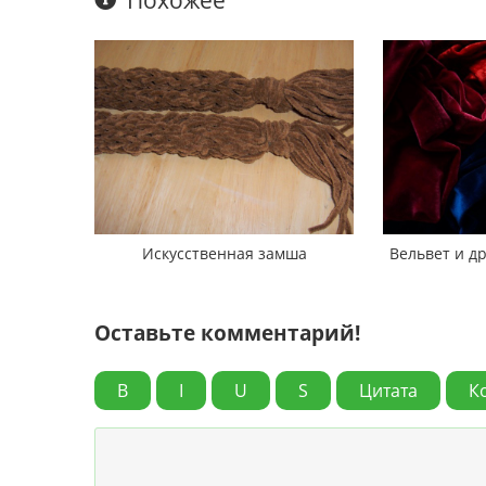
Искусственная замша
Вельвет и др
Оставьте комментарий!
B
I
U
S
Цитата
К