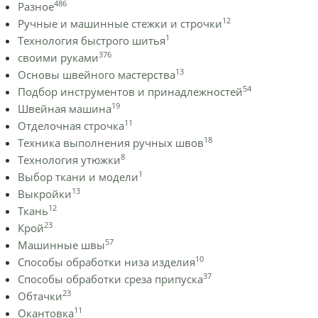
486
Разное
12
Ручные и машинные стежки и строчки
1
Технология быстрого шитья
376
своими руками
13
Основы швейного мастерства
54
Подбор инструментов и принадлежностей
19
Швейная машина
11
Отделочная строчка
18
Техника выполнения ручных швов
8
Технология утюжки
1
Выбор ткани и модели
13
Выкройки
12
Ткань
23
Крой
57
Машинные швы
10
Способы обработки низа изделия
37
Способы обработки среза припуска
23
Обтачки
11
Окантовка