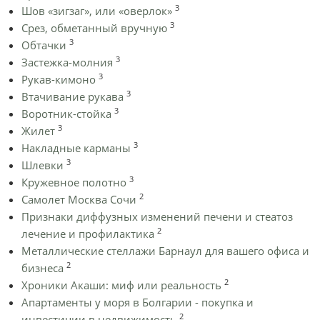
3
Шов «зигзаг», или «оверлок»
3
Срез, обметанный вручную
3
Обтачки
3
Застежка-молния
3
Рукав-кимоно
3
Втачивание рукава
3
Воротник-стойка
3
Жилет
3
Накладные карманы
3
Шлевки
3
Кружевное полотно
2
Самолет Москва Сочи
Признаки диффузных изменений печени и стеатоз
2
лечение и профилактика
Металлические стеллажи Барнаул для вашего офиса и
2
бизнеса
2
Хроники Акаши: миф или реальность
Апартаменты у моря в Болгарии - покупка и
2
инвестиции в недвижимость