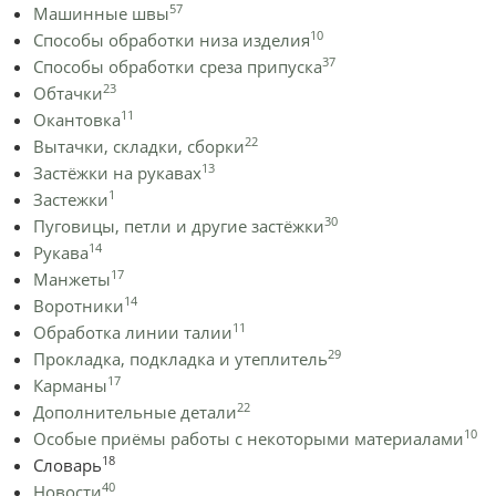
57
Машинные швы
10
Способы обработки низа изделия
37
Способы обработки среза припуска
23
Обтачки
11
Окантовка
22
Вытачки, складки, сборки
13
Застёжки на рукавах
1
Застежки
30
Пуговицы, петли и другие застёжки
14
Рукава
17
Манжеты
14
Воротники
11
Обработка линии талии
29
Прокладка, подкладка и утеплитель
17
Карманы
22
Дополнительные детали
10
Особые приёмы работы с некоторыми материалами
18
Словарь
40
Новости