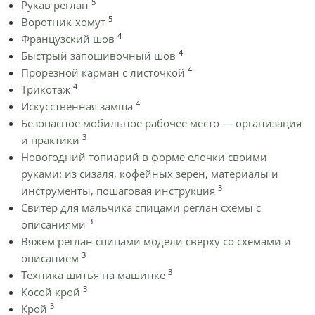
5
Рукав реглан
5
Воротник-хомут
4
Французский шов
4
Быстрый запошивочный шов
4
Прорезной карман с листочкой
4
Трикотаж
4
Искусственная замша
Безопасное мобильное рабочее место — организация
3
и практики
Новогодний топиарий в форме елочки своими
руками: из сизаля, кофейных зерен, материалы и
3
инструменты, пошаговая инструкция
Cвитер для мальчика спицами реглан схемы с
3
описаниями
Вяжем реглан спицами модели сверху со схемами и
3
описанием
3
Техника шитья на машинке
3
Косой крой
3
Крой