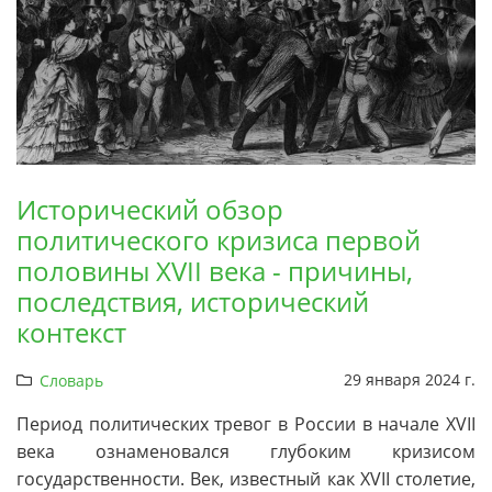
Исторический обзор
политического кризиса первой
половины XVII века - причины,
последствия, исторический
контекст
29 января 2024 г.
Словарь
Период политических тревог в России в начале XVII
века ознаменовался глубоким кризисом
государственности. Век, известный как XVII столетие,