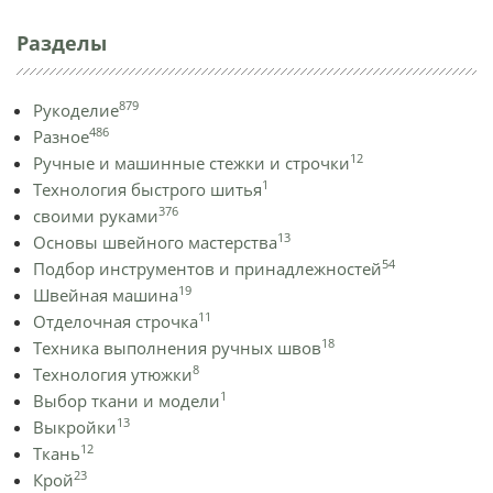
Разделы
879
Рукоделие
486
Разное
12
Ручные и машинные стежки и строчки
1
Технология быстрого шитья
376
своими руками
13
Основы швейного мастерства
54
Подбор инструментов и принадлежностей
19
Швейная машина
11
Отделочная строчка
18
Техника выполнения ручных швов
8
Технология утюжки
1
Выбор ткани и модели
13
Выкройки
12
Ткань
23
Крой