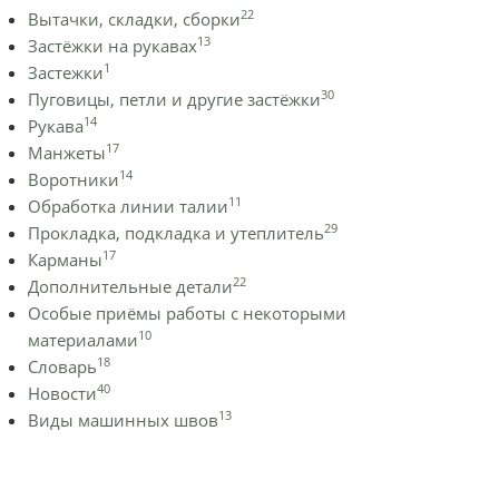
22
Вытачки, складки, сборки
13
Застёжки на рукавах
1
Застежки
30
Пуговицы, петли и другие застёжки
14
Рукава
17
Манжеты
14
Воротники
11
Обработка линии талии
29
Прокладка, подкладка и утеплитель
17
Карманы
22
Дополнительные детали
Особые приёмы работы с некоторыми
10
материалами
18
Словарь
40
Новости
13
Виды машинных швов