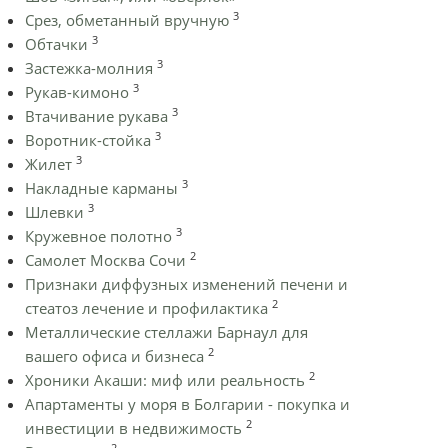
3
Срез, обметанный вручную
3
Обтачки
3
Застежка-молния
3
Рукав-кимоно
3
Втачивание рукава
3
Воротник-стойка
3
Жилет
3
Накладные карманы
3
Шлевки
3
Кружевное полотно
2
Самолет Москва Сочи
Признаки диффузных изменений печени и
2
стеатоз лечение и профилактика
Металлические стеллажи Барнаул для
2
вашего офиса и бизнеса
2
Хроники Акаши: миф или реальность
Апартаменты у моря в Болгарии - покупка и
2
инвестиции в недвижимость
2