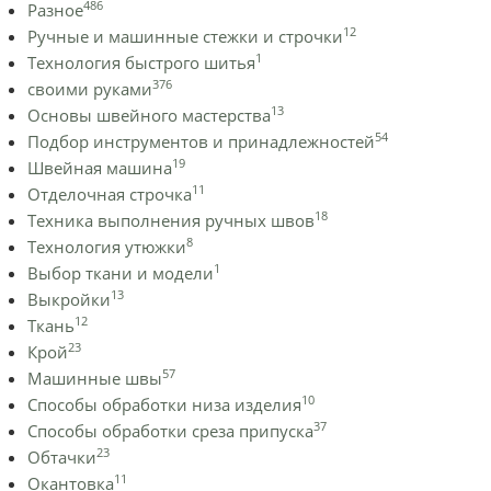
486
Разное
12
Ручные и машинные стежки и строчки
1
Технология быстрого шитья
376
своими руками
13
Основы швейного мастерства
54
Подбор инструментов и принадлежностей
19
Швейная машина
11
Отделочная строчка
18
Техника выполнения ручных швов
8
Технология утюжки
1
Выбор ткани и модели
13
Выкройки
12
Ткань
23
Крой
57
Машинные швы
10
Способы обработки низа изделия
37
Способы обработки среза припуска
23
Обтачки
11
Окантовка