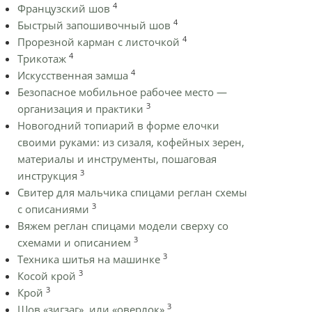
4
Французский шов
4
Быстрый запошивочный шов
4
Прорезной карман с листочкой
4
Трикотаж
4
Искусственная замша
Безопасное мобильное рабочее место —
3
организация и практики
Новогодний топиарий в форме елочки
своими руками: из сизаля, кофейных зерен,
материалы и инструменты, пошаговая
3
инструкция
Cвитер для мальчика спицами реглан схемы
3
с описаниями
Вяжем реглан спицами модели сверху со
3
схемами и описанием
3
Техника шитья на машинке
3
Косой крой
3
Крой
3
Шов «зигзаг», или «оверлок»