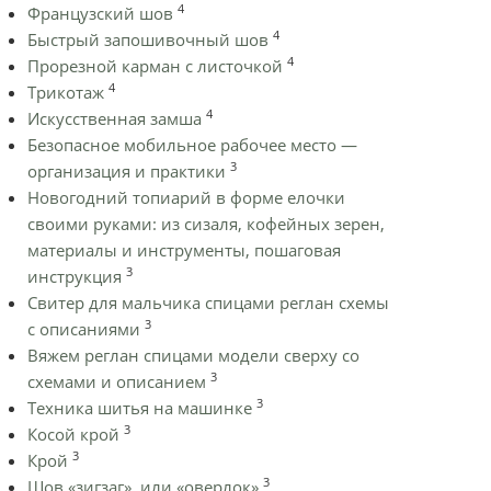
4
Французский шов
4
Быстрый запошивочный шов
4
Прорезной карман с листочкой
4
Трикотаж
4
Искусственная замша
Безопасное мобильное рабочее место —
3
организация и практики
Новогодний топиарий в форме елочки
своими руками: из сизаля, кофейных зерен,
материалы и инструменты, пошаговая
3
инструкция
Cвитер для мальчика спицами реглан схемы
3
с описаниями
Вяжем реглан спицами модели сверху со
3
схемами и описанием
3
Техника шитья на машинке
3
Косой крой
3
Крой
3
Шов «зигзаг», или «оверлок»