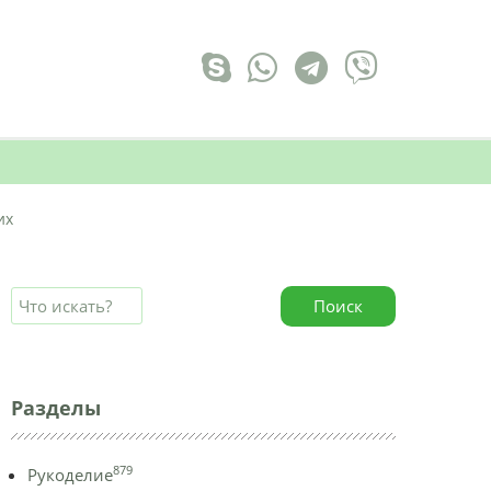
их
Поиск
Разделы
879
Рукоделие