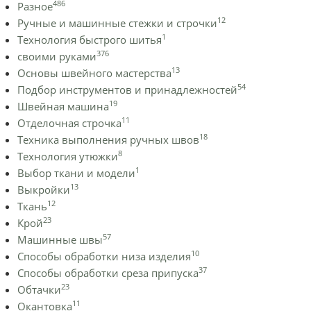
486
Разное
12
Ручные и машинные стежки и строчки
1
Технология быстрого шитья
376
своими руками
13
Основы швейного мастерства
54
Подбор инструментов и принадлежностей
19
Швейная машина
11
Отделочная строчка
18
Техника выполнения ручных швов
8
Технология утюжки
1
Выбор ткани и модели
13
Выкройки
12
Ткань
23
Крой
57
Машинные швы
10
Способы обработки низа изделия
37
Способы обработки среза припуска
23
Обтачки
11
Окантовка