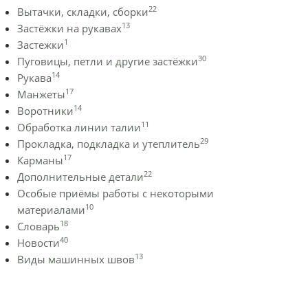
22
Вытачки, складки, сборки
13
Застёжки на рукавах
1
Застежки
30
Пуговицы, петли и другие застёжки
14
Рукава
17
Манжеты
14
Воротники
11
Обработка линии талии
29
Прокладка, подкладка и утеплитель
17
Карманы
22
Дополнительные детали
Особые приёмы работы с некоторыми
10
материалами
18
Словарь
40
Новости
13
Виды машинных швов