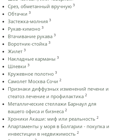
3
Срез, обметанный вручную
3
Обтачки
3
Застежка-молния
3
Рукав-кимоно
3
Втачивание рукава
3
Воротник-стойка
3
Жилет
3
Накладные карманы
3
Шлевки
3
Кружевное полотно
2
Самолет Москва Сочи
Признаки диффузных изменений печени и
2
стеатоз лечение и профилактика
Металлические стеллажи Барнаул для
2
вашего офиса и бизнеса
2
Хроники Акаши: миф или реальность
Апартаменты у моря в Болгарии - покупка и
2
инвестиции в недвижимость
2