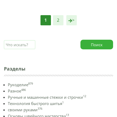
1
2
>
Поиск
Разделы
879
Рукоделие
486
Разное
12
Ручные и машинные стежки и строчки
1
Технология быстрого шитья
376
своими руками
13
Основы швейного мастерства