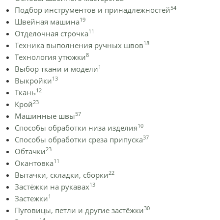
54
Подбор инструментов и принадлежностей
19
Швейная машина
11
Отделочная строчка
18
Техника выполнения ручных швов
8
Технология утюжки
1
Выбор ткани и модели
13
Выкройки
12
Ткань
23
Крой
57
Машинные швы
10
Способы обработки низа изделия
37
Способы обработки среза припуска
23
Обтачки
11
Окантовка
22
Вытачки, складки, сборки
13
Застёжки на рукавах
1
Застежки
30
Пуговицы, петли и другие застёжки
14