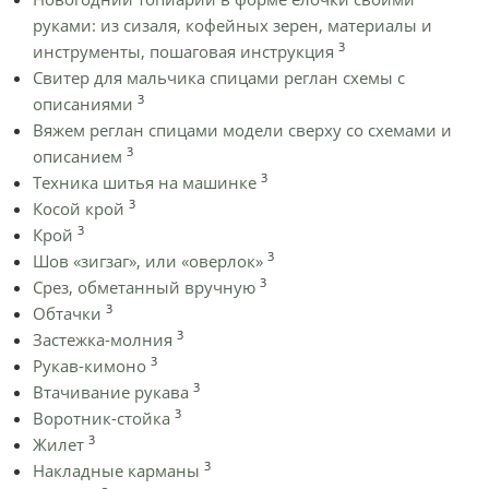
руками: из сизаля, кофейных зерен, материалы и
3
инструменты, пошаговая инструкция
Cвитер для мальчика спицами реглан схемы с
3
описаниями
Вяжем реглан спицами модели сверху со схемами и
3
описанием
3
Техника шитья на машинке
3
Косой крой
3
Крой
3
Шов «зигзаг», или «оверлок»
3
Срез, обметанный вручную
3
Обтачки
3
Застежка-молния
3
Рукав-кимоно
3
Втачивание рукава
3
Воротник-стойка
3
Жилет
3
Накладные карманы