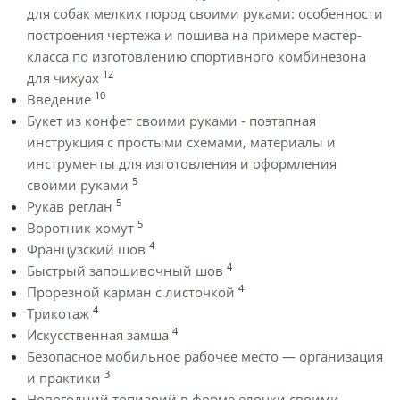
для собак мелких пород своими руками: особенности
построения чертежа и пошива на примере мастер-
класса по изготовлению спортивного комбинезона
12
для чихуах
10
Введение
Букет из конфет своими руками - поэтапная
инструкция с простыми схемами, материалы и
инструменты для изготовления и оформления
5
своими руками
5
Рукав реглан
5
Воротник-хомут
4
Французский шов
4
Быстрый запошивочный шов
4
Прорезной карман с листочкой
4
Трикотаж
4
Искусственная замша
Безопасное мобильное рабочее место — организация
3
и практики
Новогодний топиарий в форме елочки своими