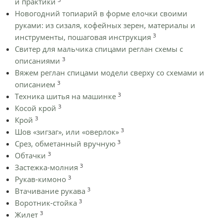
и практики
Новогодний топиарий в форме елочки своими
руками: из сизаля, кофейных зерен, материалы и
3
инструменты, пошаговая инструкция
Cвитер для мальчика спицами реглан схемы с
3
описаниями
Вяжем реглан спицами модели сверху со схемами и
3
описанием
3
Техника шитья на машинке
3
Косой крой
3
Крой
3
Шов «зигзаг», или «оверлок»
3
Срез, обметанный вручную
3
Обтачки
3
Застежка-молния
3
Рукав-кимоно
3
Втачивание рукава
3
Воротник-стойка
3
Жилет