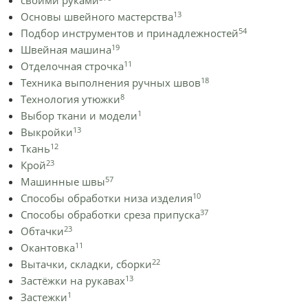
своими руками
13
Основы швейного мастерства
54
Подбор инструментов и принадлежностей
19
Швейная машина
11
Отделочная строчка
18
Техника выполнения ручных швов
8
Технология утюжки
1
Выбор ткани и модели
13
Выкройки
12
Ткань
23
Крой
57
Машинные швы
10
Способы обработки низа изделия
37
Способы обработки среза припуска
23
Обтачки
11
Окантовка
22
Вытачки, складки, сборки
13
Застёжки на рукавах
1
Застежки