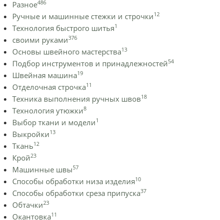
486
Разное
12
Ручные и машинные стежки и строчки
1
Технология быстрого шитья
376
своими руками
13
Основы швейного мастерства
54
Подбор инструментов и принадлежностей
19
Швейная машина
11
Отделочная строчка
18
Техника выполнения ручных швов
8
Технология утюжки
1
Выбор ткани и модели
13
Выкройки
12
Ткань
23
Крой
57
Машинные швы
10
Способы обработки низа изделия
37
Способы обработки среза припуска
23
Обтачки
11
Окантовка