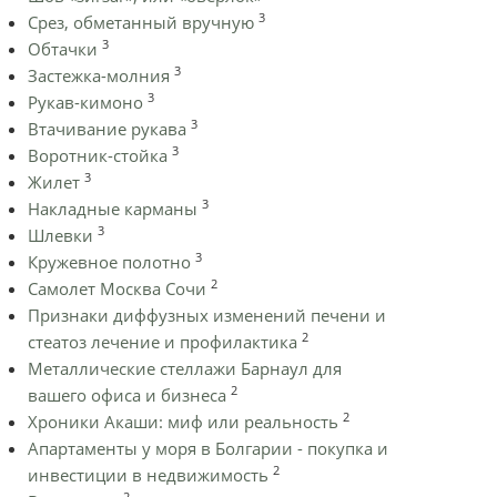
3
Срез, обметанный вручную
3
Обтачки
3
Застежка-молния
3
Рукав-кимоно
3
Втачивание рукава
3
Воротник-стойка
3
Жилет
3
Накладные карманы
3
Шлевки
3
Кружевное полотно
2
Самолет Москва Сочи
Признаки диффузных изменений печени и
2
стеатоз лечение и профилактика
Металлические стеллажи Барнаул для
2
вашего офиса и бизнеса
2
Хроники Акаши: миф или реальность
Апартаменты у моря в Болгарии - покупка и
2
инвестиции в недвижимость
2