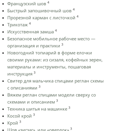
4
Французский шов
4
Быстрый запошивочный шов
4
Прорезной карман с листочкой
4
Трикотаж
4
Искусственная замша
Безопасное мобильное рабочее место —
3
организация и практики
Новогодний топиарий в форме елочки
своими руками: из сизаля, кофейных зерен,
материалы и инструменты, пошаговая
3
инструкция
Cвитер для мальчика спицами реглан схемы
3
с описаниями
Вяжем реглан спицами модели сверху со
3
схемами и описанием
3
Техника шитья на машинке
3
Косой крой
3
Крой
3
Шов «зигзаг», или «оверлок»