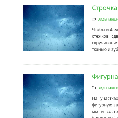
Строчка
Виды маши
Чтобы избеж
стежков, сд
скручивани
тканью и зу
Фигурна
Виды маши
На участка
фигурную за
мм и состо