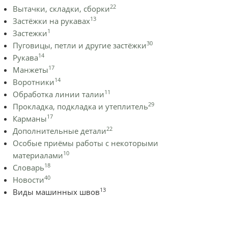
22
Вытачки, складки, сборки
13
Застёжки на рукавах
1
Застежки
30
Пуговицы, петли и другие застёжки
14
Рукава
17
Манжеты
14
Воротники
11
Обработка линии талии
29
Прокладка, подкладка и утеплитель
17
Карманы
22
Дополнительные детали
Особые приёмы работы с некоторыми
10
материалами
18
Словарь
40
Новости
13
Виды машинных швов