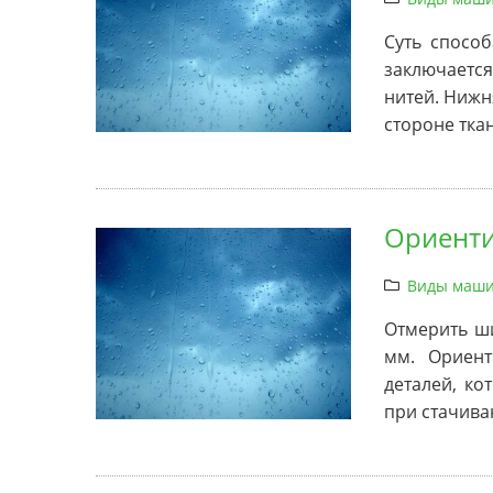
Суть спосо
заключаетс
нитей. Нижн
стороне тка
Ориенти
Виды маши
Отмерить ши
мм. Ориент
деталей, ко
при стачива