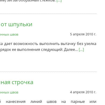
мм) зигзагообразных стежков.
[...]
 от шпульки
5 апреля 2010 г.
нных швов
ка дает возможность выполнить вытачку без узелка
орядок ее выполнения следующий: Далее...
[...]
ная строчка
4 апреля 2010 г.
нных швов
об нанесения линий швов на парные или