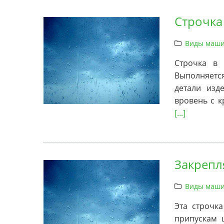
Строчка
Виды маши
Строчка в 
Выполняетс
детали изд
вровень с к
[...]
Закрепл
Виды маши
Эта строчк
припускам 