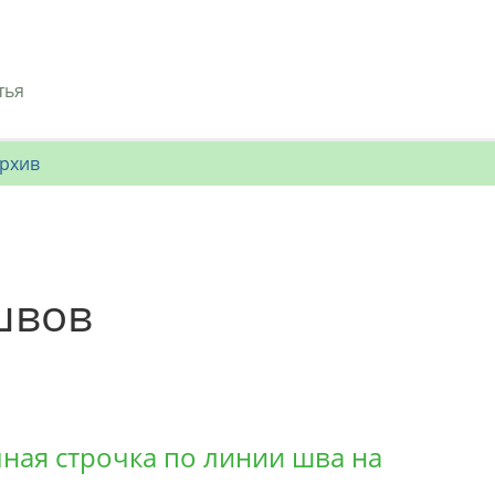
тья
рхив
швов
ная строчка по линии шва на