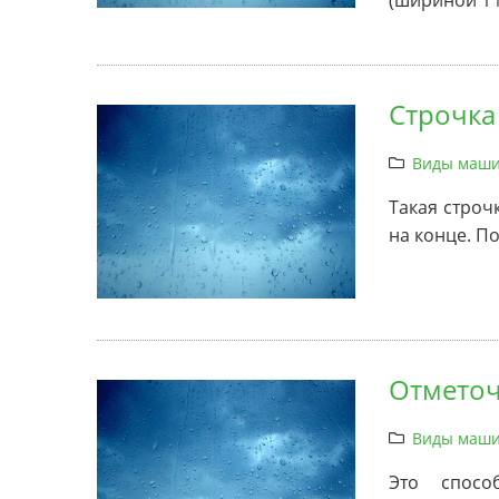
(шириной 1 
Строчка
Виды маши
Такая строч
на конце. П
Отметоч
Виды маши
Это спос