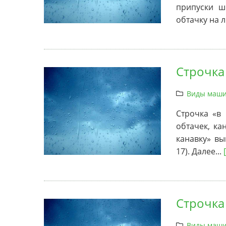
припуски ш
обтачку на 
Строчка
Виды маши
Строчка «в 
обтачек, ка
канавку» вы
17). Далее...
[
Строчка
Виды маши