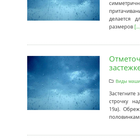
симметричн
притачиван
делается д
размеров
[...
Отметоч
застежк
Виды маши
Застегните 
строчку на
19а). Обре
половинками