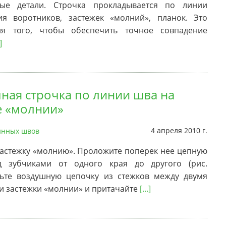
ые детали. Строчка прокладывается по линии
ия воротников, застежек «молний», планок. Это
ля того, чтобы обеспечить точное совпадение
]
ная строчка по линии шва на
е «молнии»
4 апреля 2010 г.
нных швов
застежку «молнию». Проложите поперек нее цепную
д зубчиками от одного края до другого (рис.
жьте воздушную цепочку из стежков между двумя
 застежки «молнии» и притачайте
[...]