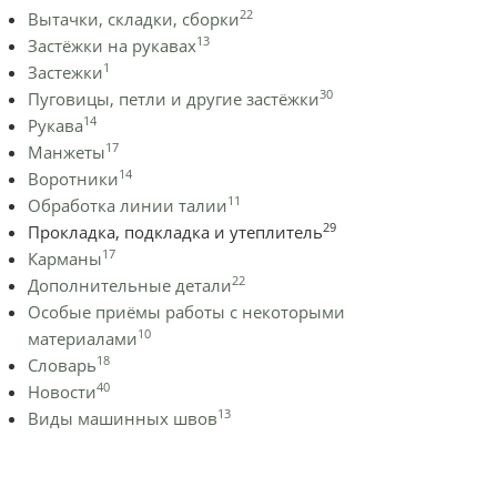
22
Вытачки, складки, сборки
13
Застёжки на рукавах
1
Застежки
30
Пуговицы, петли и другие застёжки
14
Рукава
17
Манжеты
14
Воротники
11
Обработка линии талии
29
Прокладка, подкладка и утеплитель
17
Карманы
22
Дополнительные детали
Особые приёмы работы с некоторыми
10
материалами
18
Словарь
40
Новости
13
Виды машинных швов