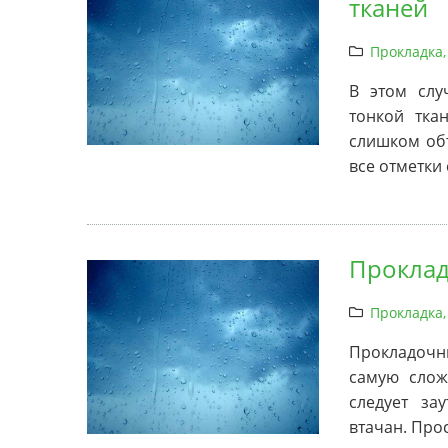
тканей
Прокладка,
В этом слу
тонкой тка
слишком объ
все отметки
Проклад
Прокладка,
Прокладоч
самую слож
следует за
втачан. Про