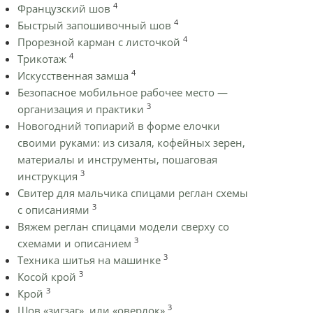
4
Французский шов
4
Быстрый запошивочный шов
4
Прорезной карман с листочкой
4
Трикотаж
4
Искусственная замша
Безопасное мобильное рабочее место —
3
организация и практики
Новогодний топиарий в форме елочки
своими руками: из сизаля, кофейных зерен,
материалы и инструменты, пошаговая
3
инструкция
Cвитер для мальчика спицами реглан схемы
3
с описаниями
Вяжем реглан спицами модели сверху со
3
схемами и описанием
3
Техника шитья на машинке
3
Косой крой
3
Крой
3
Шов «зигзаг», или «оверлок»