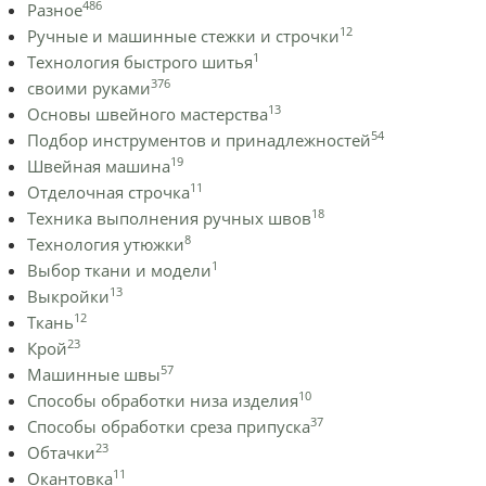
486
Разное
12
Ручные и машинные стежки и строчки
1
Технология быстрого шитья
376
своими руками
13
Основы швейного мастерства
54
Подбор инструментов и принадлежностей
19
Швейная машина
11
Отделочная строчка
18
Техника выполнения ручных швов
8
Технология утюжки
1
Выбор ткани и модели
13
Выкройки
12
Ткань
23
Крой
57
Машинные швы
10
Способы обработки низа изделия
37
Способы обработки среза припуска
23
Обтачки
11
Окантовка