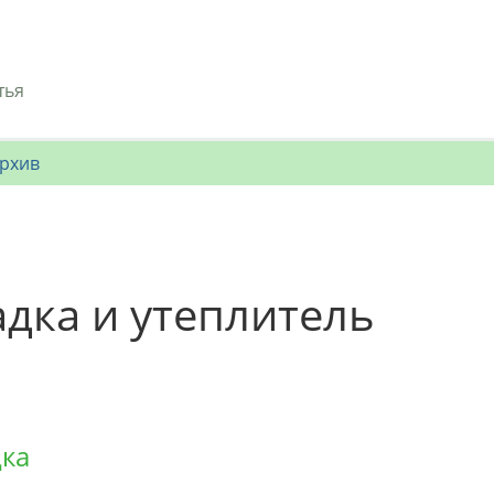
тья
рхив
адка и утеплитель
ка