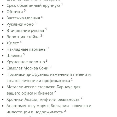
3
Срез, обметанный вручную
3
Обтачки
3
Застежка-молния
3
Рукав-кимоно
3
Втачивание рукава
3
Воротник-стойка
3
Жилет
3
Накладные карманы
3
Шлевки
3
Кружевное полотно
2
Самолет Москва Сочи
Признаки диффузных изменений печени и
2
стеатоз лечение и профилактика
Металлические стеллажи Барнаул для
2
вашего офиса и бизнеса
2
Хроники Акаши: миф или реальность
Апартаменты у моря в Болгарии - покупка и
2
инвестиции в недвижимость
2