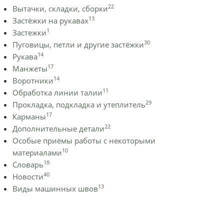
22
Вытачки, складки, сборки
13
Застёжки на рукавах
1
Застежки
30
Пуговицы, петли и другие застёжки
14
Рукава
17
Манжеты
14
Воротники
11
Обработка линии талии
29
Прокладка, подкладка и утеплитель
17
Карманы
22
Дополнительные детали
Особые приёмы работы с некоторыми
10
материалами
18
Словарь
40
Новости
13
Виды машинных швов