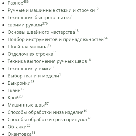
486
Разное
12
Ручные и машинные стежки и строчки
1
Технология быстрого шитья
376
своими руками
13
Основы швейного мастерства
54
Подбор инструментов и принадлежностей
19
Швейная машина
11
Отделочная строчка
18
Техника выполнения ручных швов
8
Технология утюжки
1
Выбор ткани и модели
13
Выкройки
12
Ткань
23
Крой
57
Машинные швы
10
Способы обработки низа изделия
37
Способы обработки среза припуска
23
Обтачки
11
Окантовка