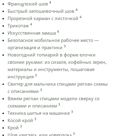
4
Французский шов
4
Быстрый запошивочный шов
4
Прорезной карман с листочкой
4
Трикотаж
4
Искусственная замша
Безопасное мобильное рабочее место —
3
организация и практики
Новогодний топиарий в форме елочки
своими руками: из сизаля, кофейных зерен,
материалы и инструменты, пошаговая
3
инструкция
Cвитер для мальчика спицами реглан схемы
3
с описаниями
Вяжем реглан спицами модели сверху со
3
схемами и описанием
3
Техника шитья на машинке
3
Косой крой
3
Крой
3
Шов «зигзаг», или «оверлок»