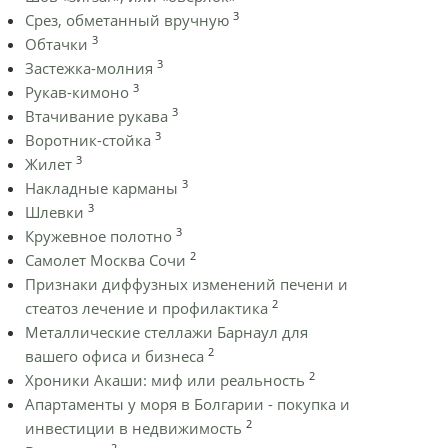
3
Срез, обметанный вручную
3
Обтачки
3
Застежка-молния
3
Рукав-кимоно
3
Втачивание рукава
3
Воротник-стойка
3
Жилет
3
Накладные карманы
3
Шлевки
3
Кружевное полотно
2
Самолет Москва Сочи
Признаки диффузных изменений печени и
2
стеатоз лечение и профилактика
Металлические стеллажи Барнаул для
2
вашего офиса и бизнеса
2
Хроники Акаши: миф или реальность
Апартаменты у моря в Болгарии - покупка и
2
инвестиции в недвижимость
2