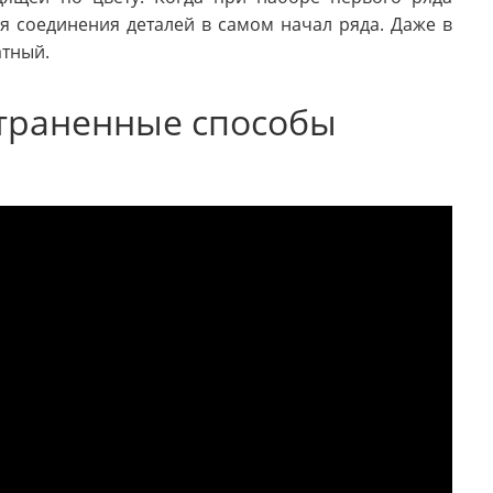
ля соединения деталей в самом начал ряда. Даже в
атный.
траненные способы