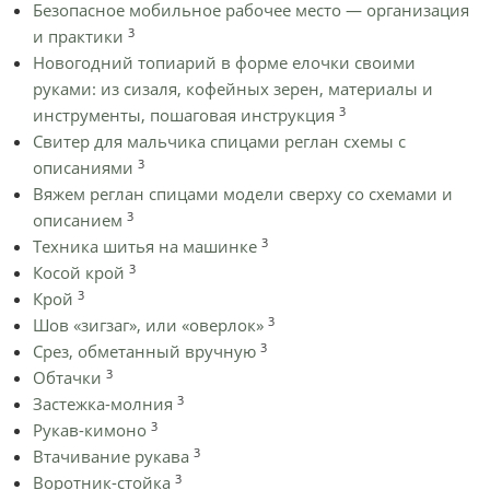
Безопасное мобильное рабочее место — организация
3
и практики
Новогодний топиарий в форме елочки своими
руками: из сизаля, кофейных зерен, материалы и
3
инструменты, пошаговая инструкция
Cвитер для мальчика спицами реглан схемы с
3
описаниями
Вяжем реглан спицами модели сверху со схемами и
3
описанием
3
Техника шитья на машинке
3
Косой крой
3
Крой
3
Шов «зигзаг», или «оверлок»
3
Срез, обметанный вручную
3
Обтачки
3
Застежка-молния
3
Рукав-кимоно
3
Втачивание рукава
3
Воротник-стойка