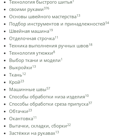
1
Технология быстрого шитья
376
своими руками
13
Основы швейного мастерства
54
Подбор инструментов и принадлежностей
19
Швейная машина
11
Отделочная строчка
18
Техника выполнения ручных швов
8
Технология утюжки
1
Выбор ткани и модели
13
Выкройки
12
Ткань
23
Крой
57
Машинные швы
10
Способы обработки низа изделия
37
Способы обработки среза припуска
23
Обтачки
11
Окантовка
22
Вытачки, складки, сборки
13
Застёжки на рукавах