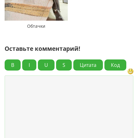
Обтачки
Оставьте комментарий!
B
I
U
S
Цитата
Код