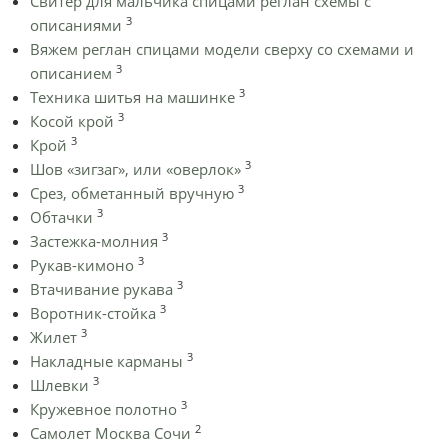
Cвитер для мальчика спицами реглан схемы с
3
описаниями
Вяжем реглан спицами модели сверху со схемами и
3
описанием
3
Техника шитья на машинке
3
Косой крой
3
Крой
3
Шов «зигзаг», или «оверлок»
3
Срез, обметанный вручную
3
Обтачки
3
Застежка-молния
3
Рукав-кимоно
3
Втачивание рукава
3
Воротник-стойка
3
Жилет
3
Накладные карманы
3
Шлевки
3
Кружевное полотно
2
Самолет Москва Сочи