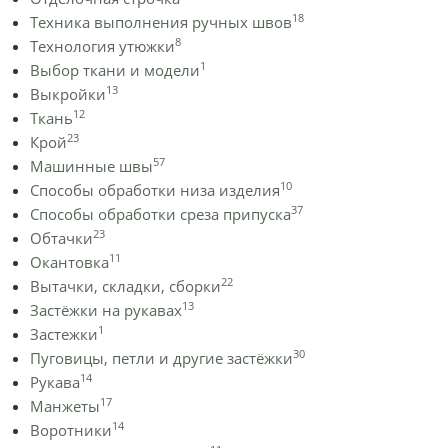
18
Техника выполнения ручных швов
8
Технология утюжки
1
Выбор ткани и модели
13
Выкройки
12
Ткань
23
Крой
57
Машинные швы
10
Способы обработки низа изделия
37
Способы обработки среза припуска
23
Обтачки
11
Окантовка
22
Вытачки, складки, сборки
13
Застёжки на рукавах
1
Застежки
30
Пуговицы, петли и другие застёжки
14
Рукава
17
Манжеты
14
Воротники