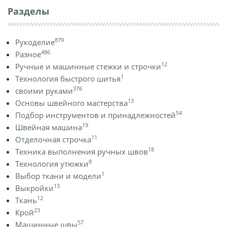
Разделы
879
Рукоделие
486
Разное
12
Ручные и машинные стежки и строчки
1
Технология быстрого шитья
376
своими руками
13
Основы швейного мастерства
54
Подбор инструментов и принадлежностей
19
Швейная машина
11
Отделочная строчка
18
Техника выполнения ручных швов
8
Технология утюжки
1
Выбор ткани и модели
13
Выкройки
12
Ткань
23
Крой
57
Машинные швы