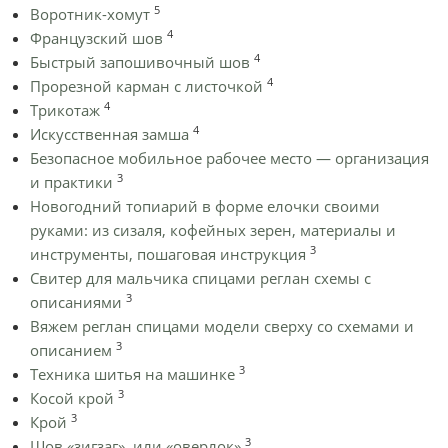
5
Воротник-хомут
4
Французский шов
4
Быстрый запошивочный шов
4
Прорезной карман с листочкой
4
Трикотаж
4
Искусственная замша
Безопасное мобильное рабочее место — организация
3
и практики
Новогодний топиарий в форме елочки своими
руками: из сизаля, кофейных зерен, материалы и
3
инструменты, пошаговая инструкция
Cвитер для мальчика спицами реглан схемы с
3
описаниями
Вяжем реглан спицами модели сверху со схемами и
3
описанием
3
Техника шитья на машинке
3
Косой крой
3
Крой
3
Шов «зигзаг», или «оверлок»