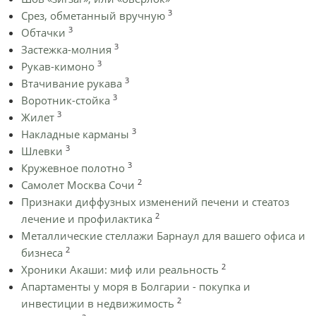
3
Срез, обметанный вручную
3
Обтачки
3
Застежка-молния
3
Рукав-кимоно
3
Втачивание рукава
3
Воротник-стойка
3
Жилет
3
Накладные карманы
3
Шлевки
3
Кружевное полотно
2
Самолет Москва Сочи
Признаки диффузных изменений печени и стеатоз
2
лечение и профилактика
Металлические стеллажи Барнаул для вашего офиса и
2
бизнеса
2
Хроники Акаши: миф или реальность
Апартаменты у моря в Болгарии - покупка и
2
инвестиции в недвижимость