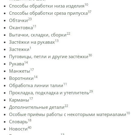
10
Способы обработки низа изделия
37
Способы обработки среза припуска
23
Обтачки
11
Окантовка
22
Вытачки, складки, сборки
13
Застёжки на рукавах
1
Застежки
30
Пуговицы, петли и другие застёжки
14
Рукава
17
Манжеты
14
Воротники
11
Обработка линии талии
29
Прокладка, подкладка и утеплитель
17
Карманы
22
Дополнительные детали
10
Особые приёмы работы с некоторыми материалами
18
Словарь
40
Новости
13