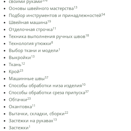
376
своими руками
13
Основы швейного мастерства
54
Подбор инструментов и принадлежностей
19
Швейная машина
11
Отделочная строчка
18
Техника выполнения ручных швов
8
Технология утюжки
1
Выбор ткани и модели
13
Выкройки
12
Ткань
23
Крой
57
Машинные швы
10
Способы обработки низа изделия
37
Способы обработки среза припуска
23
Обтачки
11
Окантовка
22
Вытачки, складки, сборки
13
Застёжки на рукавах
1
Застежки