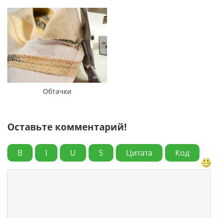
Обтачки
Оставьте комментарий!
B
I
U
S
Цитата
Код