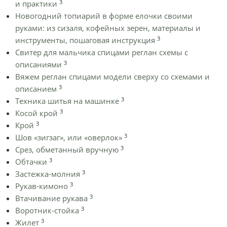
3
и практики
Новогодний топиарий в форме елочки своими
руками: из сизаля, кофейных зерен, материалы и
3
инструменты, пошаговая инструкция
Cвитер для мальчика спицами реглан схемы с
3
описаниями
Вяжем реглан спицами модели сверху со схемами и
3
описанием
3
Техника шитья на машинке
3
Косой крой
3
Крой
3
Шов «зигзаг», или «оверлок»
3
Срез, обметанный вручную
3
Обтачки
3
Застежка-молния
3
Рукав-кимоно
3
Втачивание рукава
3
Воротник-стойка
3
Жилет