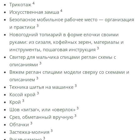
4
Трикотаж
4
Искусственная замша
Безопасное мобильное рабочее место — организация
3
и практики
Новогодний топиарий в форме елочки своими
руками: из сизаля, кофейных зерен, материалы и
3
инструменты, пошаговая инструкция
Cвитер для мальчика спицами реглан схемы с
3
описаниями
Вяжем реглан спицами модели сверху со схемами и
3
описанием
3
Техника шитья на машинке
3
Косой крой
3
Крой
3
Шов «зигзаг», или «оверлок»
3
Срез, обметанный вручную
3
Обтачки
3
Застежка-молния
3
Рукав-кимоно