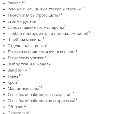
486
Разное
12
Ручные и машинные стежки и строчки
1
Технология быстрого шитья
376
своими руками
13
Основы швейного мастерства
54
Подбор инструментов и принадлежностей
19
Швейная машина
11
Отделочная строчка
18
Техника выполнения ручных швов
8
Технология утюжки
1
Выбор ткани и модели
13
Выкройки
12
Ткань
23
Крой
57
Машинные швы
10
Способы обработки низа изделия
37
Способы обработки среза припуска
23
Обтачки
11
Окантовка