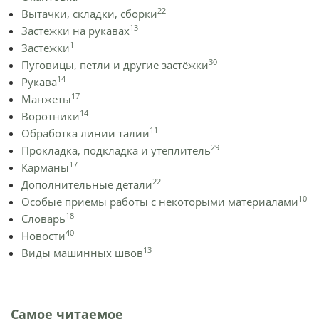
22
Вытачки, складки, сборки
13
Застёжки на рукавах
1
Застежки
30
Пуговицы, петли и другие застёжки
14
Рукава
17
Манжеты
14
Воротники
11
Обработка линии талии
29
Прокладка, подкладка и утеплитель
17
Карманы
22
Дополнительные детали
10
Особые приёмы работы с некоторыми материалами
18
Словарь
40
Новости
13
Виды машинных швов
Самое читаемое