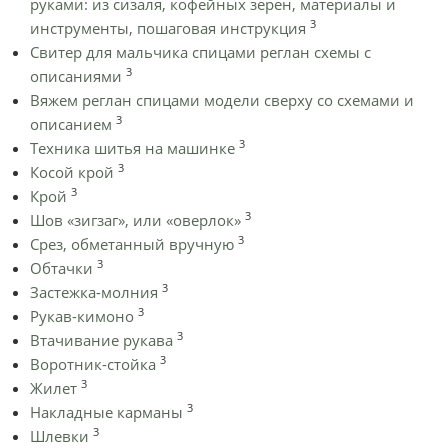
руками: из сизаля, кофейных зерен, материалы и
3
инструменты, пошаговая инструкция
Cвитер для мальчика спицами реглан схемы с
3
описаниями
Вяжем реглан спицами модели сверху со схемами и
3
описанием
3
Техника шитья на машинке
3
Косой крой
3
Крой
3
Шов «зигзаг», или «оверлок»
3
Срез, обметанный вручную
3
Обтачки
3
Застежка-молния
3
Рукав-кимоно
3
Втачивание рукава
3
Воротник-стойка
3
Жилет
3
Накладные карманы
3
Шлевки