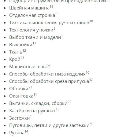
Подбор инструментов и принадлежностей
19
Швейная машина
11
Отделочная строчка
18
Техника выполнения ручных швов
8
Технология утюжки
1
Выбор ткани и модели
13
Выкройки
12
Ткань
23
Крой
57
Машинные швы
10
Способы обработки низа изделия
37
Способы обработки среза припуска
23
Обтачки
11
Окантовка
22
Вытачки, складки, сборки
13
Застёжки на рукавах
1
Застежки
30
Пуговицы, петли и другие застёжки
14
Рукава