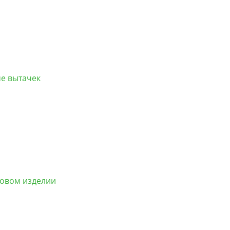
е вытачек
товом изделии