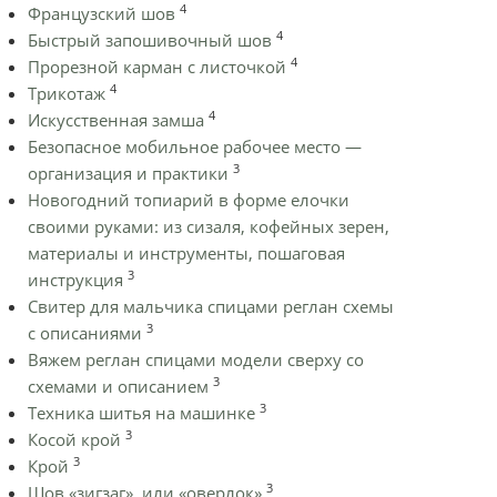
4
Французский шов
4
Быстрый запошивочный шов
4
Прорезной карман с листочкой
4
Трикотаж
4
Искусственная замша
Безопасное мобильное рабочее место —
3
организация и практики
Новогодний топиарий в форме елочки
своими руками: из сизаля, кофейных зерен,
материалы и инструменты, пошаговая
3
инструкция
Cвитер для мальчика спицами реглан схемы
3
с описаниями
Вяжем реглан спицами модели сверху со
3
схемами и описанием
3
Техника шитья на машинке
3
Косой крой
3
Крой
3
Шов «зигзаг», или «оверлок»