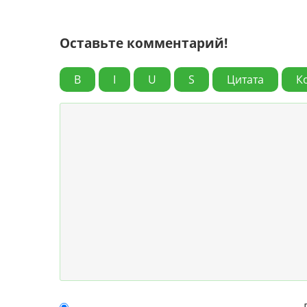
Оставьте комментарий!
B
I
U
S
Цитата
К