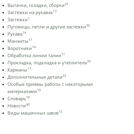
22
Вытачки, складки, сборки
13
Застёжки на рукавах
1
Застежки
30
Пуговицы, петли и другие застёжки
14
Рукава
17
Манжеты
14
Воротники
11
Обработка линии талии
29
Прокладка, подкладка и утеплитель
17
Карманы
22
Дополнительные детали
Особые приёмы работы с некоторыми
10
материалами
18
Словарь
40
Новости
13
Виды машинных швов