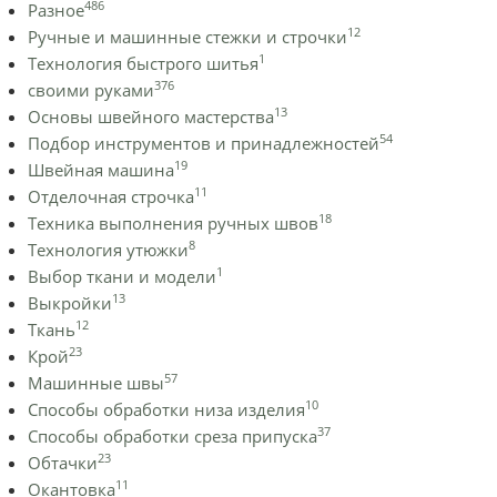
486
Разное
12
Ручные и машинные стежки и строчки
1
Технология быстрого шитья
376
своими руками
13
Основы швейного мастерства
54
Подбор инструментов и принадлежностей
19
Швейная машина
11
Отделочная строчка
18
Техника выполнения ручных швов
8
Технология утюжки
1
Выбор ткани и модели
13
Выкройки
12
Ткань
23
Крой
57
Машинные швы
10
Способы обработки низа изделия
37
Способы обработки среза припуска
23
Обтачки
11
Окантовка