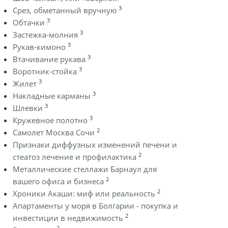
3
Срез, обметанный вручную
3
Обтачки
3
Застежка-молния
3
Рукав-кимоно
3
Втачивание рукава
3
Воротник-стойка
3
Жилет
3
Накладные карманы
3
Шлевки
3
Кружевное полотно
2
Самолет Москва Сочи
Признаки диффузных изменений печени и
2
стеатоз лечение и профилактика
Металлические стеллажи Барнаул для
2
вашего офиса и бизнеса
2
Хроники Акаши: миф или реальность
Апартаменты у моря в Болгарии - покупка и
2
инвестиции в недвижимость
2