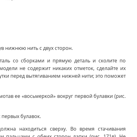
ув нижнюю нить с двух сторон.
таль со сборками и прямую деталь и сколите по
модели не содержит никаких отметок, сделайте их
утки перед вытягиванием нижней нити; это поможет
отав ее «восьмеркой» вокруг первой булавки (рис.
х первых булавок.
должна находиться сверху. Во время стачивания
 пальцами с обеих сторон лапки (рис. 171в). Не