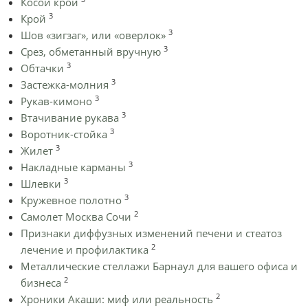
Косой крой
3
Крой
3
Шов «зигзаг», или «оверлок»
3
Срез, обметанный вручную
3
Обтачки
3
Застежка-молния
3
Рукав-кимоно
3
Втачивание рукава
3
Воротник-стойка
3
Жилет
3
Накладные карманы
3
Шлевки
3
Кружевное полотно
2
Самолет Москва Сочи
Признаки диффузных изменений печени и стеатоз
2
лечение и профилактика
Металлические стеллажи Барнаул для вашего офиса и
2
бизнеса
2
Хроники Акаши: миф или реальность