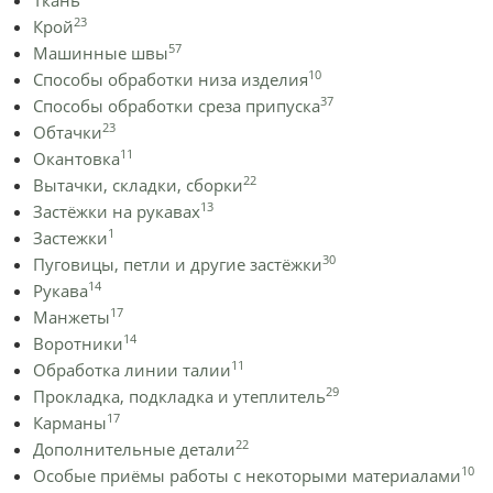
23
Крой
57
Машинные швы
10
Способы обработки низа изделия
37
Способы обработки среза припуска
23
Обтачки
11
Окантовка
22
Вытачки, складки, сборки
13
Застёжки на рукавах
1
Застежки
30
Пуговицы, петли и другие застёжки
14
Рукава
17
Манжеты
14
Воротники
11
Обработка линии талии
29
Прокладка, подкладка и утеплитель
17
Карманы
22
Дополнительные детали
10
Особые приёмы работы с некоторыми материалами