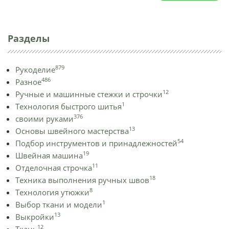
Разделы
879
Рукоделие
486
Разное
12
Ручные и машинные стежки и строчки
1
Технология быстрого шитья
376
своими руками
13
Основы швейного мастерства
54
Подбор инструментов и принадлежностей
19
Швейная машина
11
Отделочная строчка
18
Техника выполнения ручных швов
8
Технология утюжки
1
Выбор ткани и модели
13
Выкройки
12
Ткань