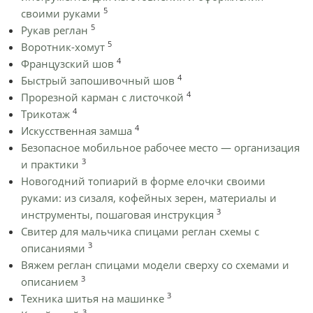
5
своими руками
5
Рукав реглан
5
Воротник-хомут
4
Французский шов
4
Быстрый запошивочный шов
4
Прорезной карман с листочкой
4
Трикотаж
4
Искусственная замша
Безопасное мобильное рабочее место — организация
3
и практики
Новогодний топиарий в форме елочки своими
руками: из сизаля, кофейных зерен, материалы и
3
инструменты, пошаговая инструкция
Cвитер для мальчика спицами реглан схемы с
3
описаниями
Вяжем реглан спицами модели сверху со схемами и
3
описанием
3
Техника шитья на машинке
3