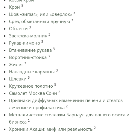
3
Крой
3
Шов «зигзаг», или «оверлок»
3
Срез, обметанный вручную
3
Обтачки
3
Застежка-молния
3
Рукав-кимоно
3
Втачивание рукава
3
Воротник-стойка
3
Жилет
3
Накладные карманы
3
Шлевки
3
Кружевное полотно
2
Самолет Москва Сочи
Признаки диффузных изменений печени и стеатоз
2
лечение и профилактика
Металлические стеллажи Барнаул для вашего офиса и
2
бизнеса
2
Хроники Акаши: миф или реальность