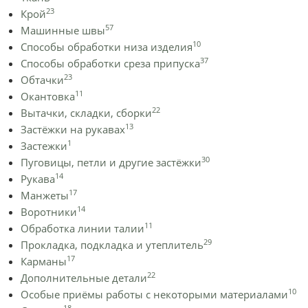
23
Крой
57
Машинные швы
10
Способы обработки низа изделия
37
Способы обработки среза припуска
23
Обтачки
11
Окантовка
22
Вытачки, складки, сборки
13
Застёжки на рукавах
1
Застежки
30
Пуговицы, петли и другие застёжки
14
Рукава
17
Манжеты
14
Воротники
11
Обработка линии талии
29
Прокладка, подкладка и утеплитель
17
Карманы
22
Дополнительные детали
10
Особые приёмы работы с некоторыми материалами
18