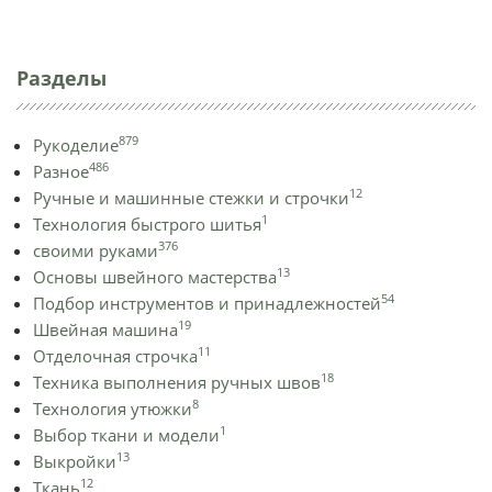
Разделы
879
Рукоделие
486
Разное
12
Ручные и машинные стежки и строчки
1
Технология быстрого шитья
376
своими руками
13
Основы швейного мастерства
54
Подбор инструментов и принадлежностей
19
Швейная машина
11
Отделочная строчка
18
Техника выполнения ручных швов
8
Технология утюжки
1
Выбор ткани и модели
13
Выкройки
12
Ткань