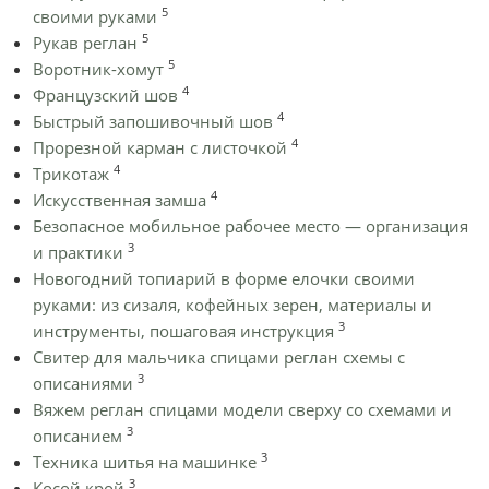
5
своими руками
5
Рукав реглан
5
Воротник-хомут
4
Французский шов
4
Быстрый запошивочный шов
4
Прорезной карман с листочкой
4
Трикотаж
4
Искусственная замша
Безопасное мобильное рабочее место — организация
3
и практики
Новогодний топиарий в форме елочки своими
руками: из сизаля, кофейных зерен, материалы и
3
инструменты, пошаговая инструкция
Cвитер для мальчика спицами реглан схемы с
3
описаниями
Вяжем реглан спицами модели сверху со схемами и
3
описанием
3
Техника шитья на машинке
3
Косой крой