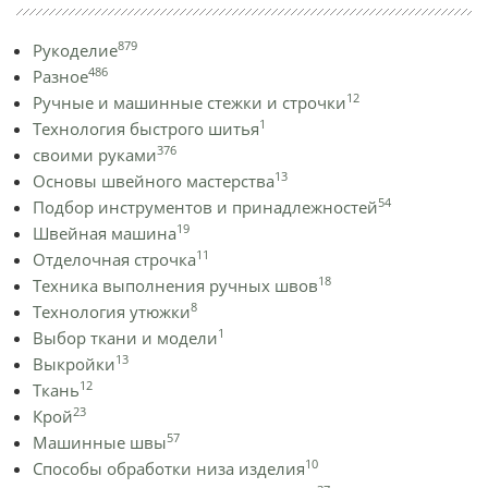
879
Рукоделие
486
Разное
12
Ручные и машинные стежки и строчки
1
Технология быстрого шитья
376
своими руками
13
Основы швейного мастерства
54
Подбор инструментов и принадлежностей
19
Швейная машина
11
Отделочная строчка
18
Техника выполнения ручных швов
8
Технология утюжки
1
Выбор ткани и модели
13
Выкройки
12
Ткань
23
Крой
57
Машинные швы
10
Способы обработки низа изделия