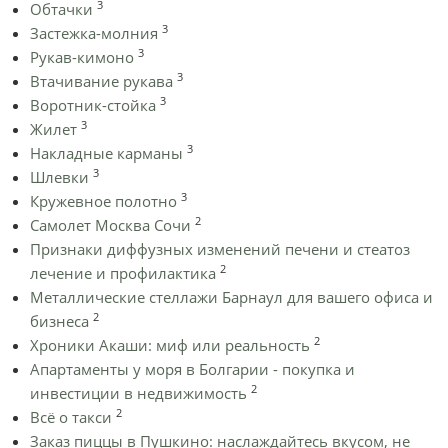
3
Обтачки
3
Застежка-молния
3
Рукав-кимоно
3
Втачивание рукава
3
Воротник-стойка
3
Жилет
3
Накладные карманы
3
Шлевки
3
Кружевное полотно
2
Самолет Москва Сочи
Признаки диффузных изменений печени и стеатоз
2
лечение и профилактика
Металлические стеллажи Барнаул для вашего офиса и
2
бизнеса
2
Хроники Акаши: миф или реальность
Апартаменты у моря в Болгарии - покупка и
2
инвестиции в недвижимость
2
Всё о такси
Заказ пиццы в Пушкино: наслаждайтесь вкусом, не