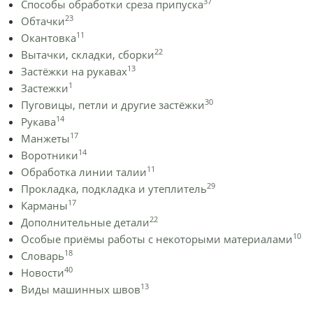
37
Способы обработки среза припуска
23
Обтачки
11
Окантовка
22
Вытачки, складки, сборки
13
Застёжки на рукавах
1
Застежки
30
Пуговицы, петли и другие застёжки
14
Рукава
17
Манжеты
14
Воротники
11
Обработка линии талии
29
Прокладка, подкладка и утеплитель
17
Карманы
22
Дополнительные детали
10
Особые приёмы работы с некоторыми материалами
18
Словарь
40
Новости
13
Виды машинных швов