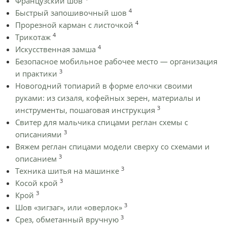
Французский шов
4
Быстрый запошивочный шов
4
Прорезной карман с листочкой
4
Трикотаж
4
Искусственная замша
Безопасное мобильное рабочее место — организация
3
и практики
Новогодний топиарий в форме елочки своими
руками: из сизаля, кофейных зерен, материалы и
3
инструменты, пошаговая инструкция
Cвитер для мальчика спицами реглан схемы с
3
описаниями
Вяжем реглан спицами модели сверху со схемами и
3
описанием
3
Техника шитья на машинке
3
Косой крой
3
Крой
3
Шов «зигзаг», или «оверлок»
3
Срез, обметанный вручную