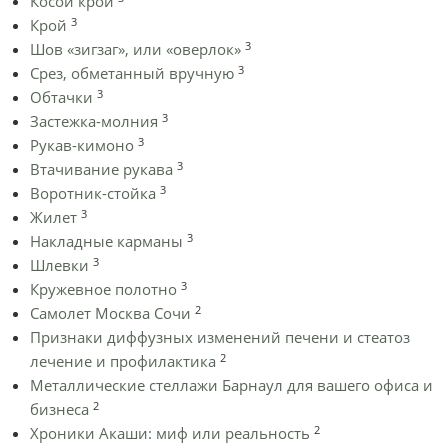
Косой крой
3
Крой
3
Шов «зигзаг», или «оверлок»
3
Срез, обметанный вручную
3
Обтачки
3
Застежка-молния
3
Рукав-кимоно
3
Втачивание рукава
3
Воротник-стойка
3
Жилет
3
Накладные карманы
3
Шлевки
3
Кружевное полотно
2
Самолет Москва Сочи
Признаки диффузных изменений печени и стеатоз
2
лечение и профилактика
Металлические стеллажи Барнаул для вашего офиса и
2
бизнеса
2
Хроники Акаши: миф или реальность