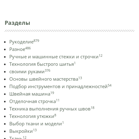
Разделы
879
Рукоделие
486
Разное
12
Ручные и машинные стежки и строчки
1
Технология быстрого шитья
376
своими руками
13
Основы швейного мастерства
54
Подбор инструментов и принадлежностей
19
Швейная машина
11
Отделочная строчка
18
Техника выполнения ручных швов
8
Технология утюжки
1
Выбор ткани и модели
13
Выкройки
12
Ткань