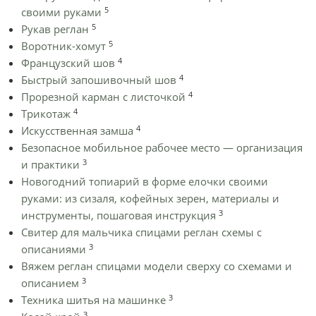
5
своими руками
5
Рукав реглан
5
Воротник-хомут
4
Французский шов
4
Быстрый запошивочный шов
4
Прорезной карман с листочкой
4
Трикотаж
4
Искусственная замша
Безопасное мобильное рабочее место — организация
3
и практики
Новогодний топиарий в форме елочки своими
руками: из сизаля, кофейных зерен, материалы и
3
инструменты, пошаговая инструкция
Cвитер для мальчика спицами реглан схемы с
3
описаниями
Вяжем реглан спицами модели сверху со схемами и
3
описанием
3
Техника шитья на машинке
3