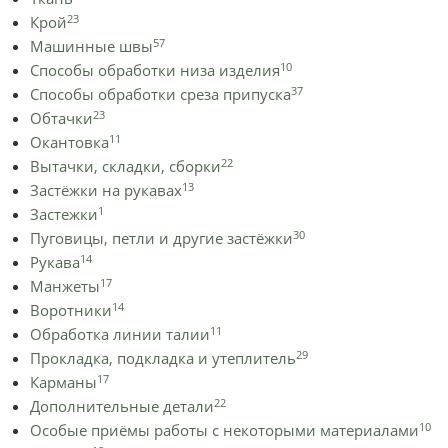
23
Крой
57
Машинные швы
10
Способы обработки низа изделия
37
Способы обработки среза припуска
23
Обтачки
11
Окантовка
22
Вытачки, складки, сборки
13
Застёжки на рукавах
1
Застежки
30
Пуговицы, петли и другие застёжки
14
Рукава
17
Манжеты
14
Воротники
11
Обработка линии талии
29
Прокладка, подкладка и утеплитель
17
Карманы
22
Дополнительные детали
10
Особые приёмы работы с некоторыми материалами