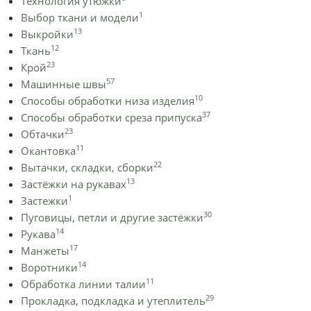
Технология утюжки
1
Выбор ткани и модели
13
Выкройки
12
Ткань
23
Крой
57
Машинные швы
10
Способы обработки низа изделия
37
Способы обработки среза припуска
23
Обтачки
11
Окантовка
22
Вытачки, складки, сборки
13
Застёжки на рукавах
1
Застежки
30
Пуговицы, петли и другие застёжки
14
Рукава
17
Манжеты
14
Воротники
11
Обработка линии талии
29
Прокладка, подкладка и утеплитель