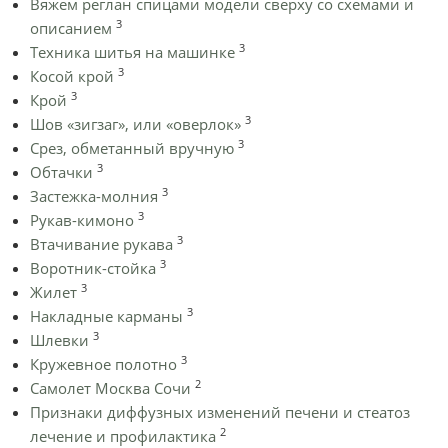
Вяжем реглан спицами модели сверху со схемами и
3
описанием
3
Техника шитья на машинке
3
Косой крой
3
Крой
3
Шов «зигзаг», или «оверлок»
3
Срез, обметанный вручную
3
Обтачки
3
Застежка-молния
3
Рукав-кимоно
3
Втачивание рукава
3
Воротник-стойка
3
Жилет
3
Накладные карманы
3
Шлевки
3
Кружевное полотно
2
Самолет Москва Сочи
Признаки диффузных изменений печени и стеатоз
2
лечение и профилактика