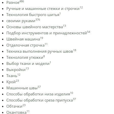
486
Разное
12
Ручные и машинные стежки и строчки
1
Технология быстрого шитья
376
своими руками
13
Основы швейного мастерства
54
Подбор инструментов и принадлежностей
19
Швейная машина
11
Отделочная строчка
18
Техника выполнения ручных швов
8
Технология утюжки
1
Выбор ткани и модели
13
Выкройки
12
Ткань
23
Крой
57
Машинные швы
10
Способы обработки низа изделия
37
Способы обработки среза припуска
23
Обтачки
11
Окантовка