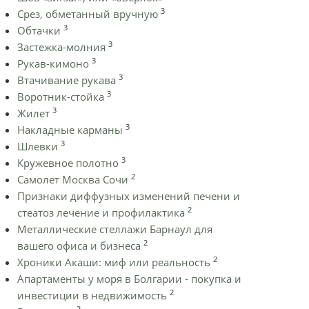
3
Срез, обметанный вручную
3
Обтачки
3
Застежка-молния
3
Рукав-кимоно
3
Втачивание рукава
3
Воротник-стойка
3
Жилет
3
Накладные карманы
3
Шлевки
3
Кружевное полотно
2
Самолет Москва Сочи
Признаки диффузных изменений печени и
2
стеатоз лечение и профилактика
Металлические стеллажи Барнаул для
2
вашего офиса и бизнеса
2
Хроники Акаши: миф или реальность
Апартаменты у моря в Болгарии - покупка и
2
инвестиции в недвижимость
2