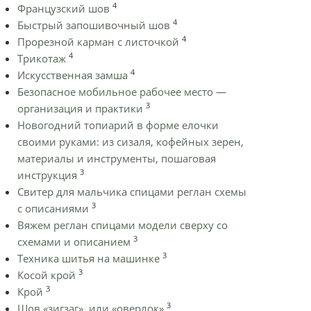
4
Французский шов
4
Быстрый запошивочный шов
4
Прорезной карман с листочкой
4
Трикотаж
4
Искусственная замша
Безопасное мобильное рабочее место —
3
организация и практики
Новогодний топиарий в форме елочки
своими руками: из сизаля, кофейных зерен,
материалы и инструменты, пошаговая
3
инструкция
Cвитер для мальчика спицами реглан схемы
3
с описаниями
Вяжем реглан спицами модели сверху со
3
схемами и описанием
3
Техника шитья на машинке
3
Косой крой
3
Крой
3
Шов «зигзаг», или «оверлок»