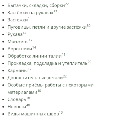
22
Вытачки, складки, сборки
13
Застёжки на рукавах
1
Застежки
30
Пуговицы, петли и другие застёжки
14
Рукава
17
Манжеты
14
Воротники
11
Обработка линии талии
29
Прокладка, подкладка и утеплитель
17
Карманы
22
Дополнительные детали
Особые приёмы работы с некоторыми
10
материалами
18
Словарь
40
Новости
13
Виды машинных швов