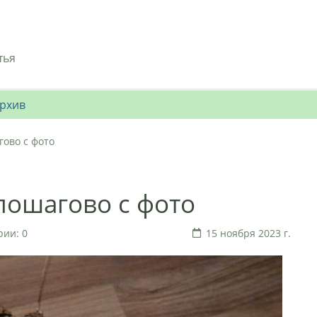
тья
рхив
ово с фото
пошагово с фото
ии: 0
15 ноября 2023 г.