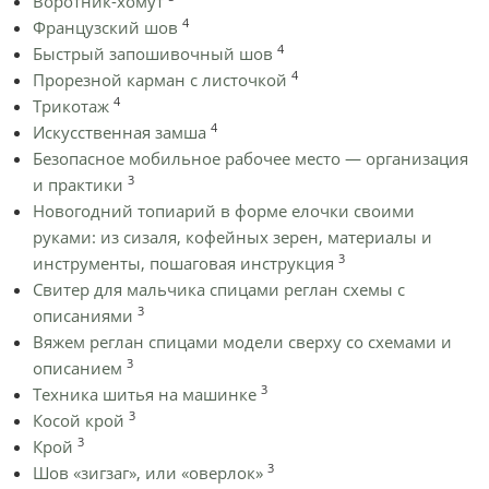
Воротник-хомут
4
Французский шов
4
Быстрый запошивочный шов
4
Прорезной карман с листочкой
4
Трикотаж
4
Искусственная замша
Безопасное мобильное рабочее место — организация
3
и практики
Новогодний топиарий в форме елочки своими
руками: из сизаля, кофейных зерен, материалы и
3
инструменты, пошаговая инструкция
Cвитер для мальчика спицами реглан схемы с
3
описаниями
Вяжем реглан спицами модели сверху со схемами и
3
описанием
3
Техника шитья на машинке
3
Косой крой
3
Крой
3
Шов «зигзаг», или «оверлок»