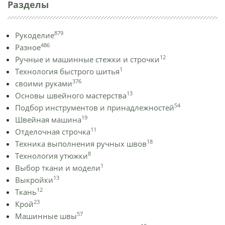
Разделы
879
Рукоделие
486
Разное
12
Ручные и машинные стежки и строчки
1
Технология быстрого шитья
376
своими руками
13
Основы швейного мастерства
54
Подбор инструментов и принадлежностей
19
Швейная машина
11
Отделочная строчка
18
Техника выполнения ручных швов
8
Технология утюжки
1
Выбор ткани и модели
13
Выкройки
12
Ткань
23
Крой
57
Машинные швы