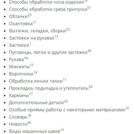
10
Способы обработки низа изделия
37
Способы обработки среза припуска
23
Обтачки
11
Окантовка
22
Вытачки, складки, сборки
13
Застёжки на рукавах
1
Застежки
30
Пуговицы, петли и другие застёжки
14
Рукава
17
Манжеты
14
Воротники
11
Обработка линии талии
29
Прокладка, подкладка и утеплитель
17
Карманы
22
Дополнительные детали
10
Особые приёмы работы с некоторыми материалами
18
Словарь
40
Новости
13
Виды машинных швов