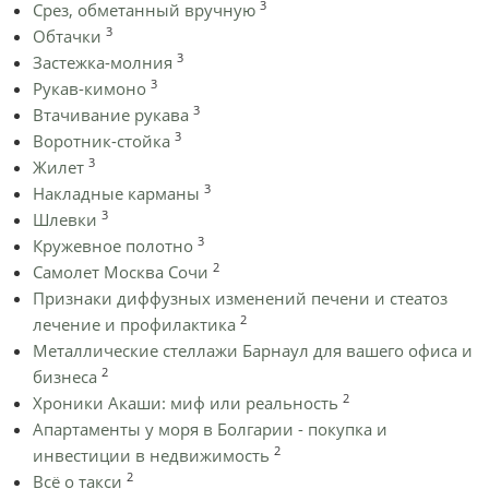
3
Срез, обметанный вручную
3
Обтачки
3
Застежка-молния
3
Рукав-кимоно
3
Втачивание рукава
3
Воротник-стойка
3
Жилет
3
Накладные карманы
3
Шлевки
3
Кружевное полотно
2
Самолет Москва Сочи
Признаки диффузных изменений печени и стеатоз
2
лечение и профилактика
Металлические стеллажи Барнаул для вашего офиса и
2
бизнеса
2
Хроники Акаши: миф или реальность
Апартаменты у моря в Болгарии - покупка и
2
инвестиции в недвижимость
2
Всё о такси