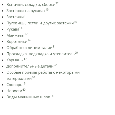
22
Вытачки, складки, сборки
13
Застёжки на рукавах
1
Застежки
30
Пуговицы, петли и другие застёжки
14
Рукава
17
Манжеты
14
Воротники
11
Обработка линии талии
29
Прокладка, подкладка и утеплитель
17
Карманы
22
Дополнительные детали
Особые приёмы работы с некоторыми
10
материалами
18
Словарь
40
Новости
13
Виды машинных швов