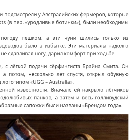
и подсмотрели у Австралийских фермеров, которые
ots (в пер. «уродливые ботинки»), были необходимы
погоду пешком, а эти чуни шились только из
вцеводов было в избытке. Эти материалы надолго
 не сдавливал ногу, дарил комфорт при ходьбе.
и, с лёгкой подачи сёрфингиста Брайна Смита. Он
 а потом, несколько лет спустя, открыл обувную
 логотипом «UGG – Australia».
енной известности. Вначале ей накрыло лётчиков
одолюбивых панков, а затем и весь голливудский
оеобразные сапожки были названы «Брендом года».