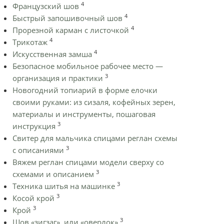
4
Французский шов
4
Быстрый запошивочный шов
4
Прорезной карман с листочкой
4
Трикотаж
4
Искусственная замша
Безопасное мобильное рабочее место —
3
организация и практики
Новогодний топиарий в форме елочки
своими руками: из сизаля, кофейных зерен,
материалы и инструменты, пошаговая
3
инструкция
Cвитер для мальчика спицами реглан схемы
3
с описаниями
Вяжем реглан спицами модели сверху со
3
схемами и описанием
3
Техника шитья на машинке
3
Косой крой
3
Крой
3
Шов «зигзаг», или «оверлок»