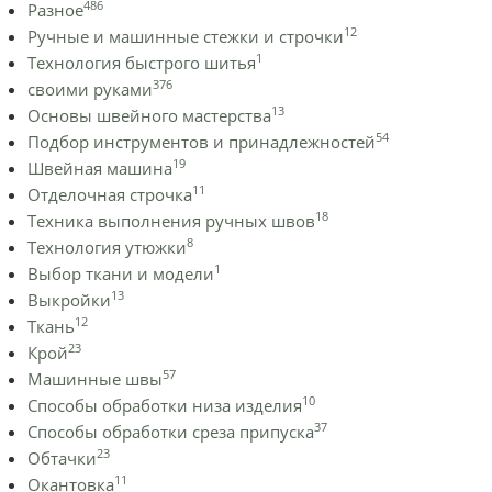
486
Разное
12
Ручные и машинные стежки и строчки
1
Технология быстрого шитья
376
своими руками
13
Основы швейного мастерства
54
Подбор инструментов и принадлежностей
19
Швейная машина
11
Отделочная строчка
18
Техника выполнения ручных швов
8
Технология утюжки
1
Выбор ткани и модели
13
Выкройки
12
Ткань
23
Крой
57
Машинные швы
10
Способы обработки низа изделия
37
Способы обработки среза припуска
23
Обтачки
11
Окантовка