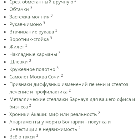
3
Срез, обметанный вручную
3
Обтачки
3
Застежка-молния
3
Рукав-кимоно
3
Втачивание рукава
3
Воротник-стойка
3
Жилет
3
Накладные карманы
3
Шлевки
3
Кружевное полотно
2
Самолет Москва Сочи
Признаки диффузных изменений печени и стеатоз
2
лечение и профилактика
Металлические стеллажи Барнаул для вашего офиса и
2
бизнеса
2
Хроники Акаши: миф или реальность
Апартаменты у моря в Болгарии - покупка и
2
инвестиции в недвижимость
2
Всё о такси