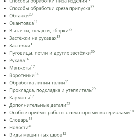
Способы обработки низа изделия
37
Способы обработки среза припуска
23
Обтачки
11
Окантовка
22
Вытачки, складки, сборки
13
Застёжки на рукавах
1
Застежки
30
Пуговицы, петли и другие застёжки
14
Рукава
17
Манжеты
14
Воротники
11
Обработка линии талии
29
Прокладка, подкладка и утеплитель
17
Карманы
22
Дополнительные детали
10
Особые приёмы работы с некоторыми материалами
18
Словарь
40
Новости
13
Виды машинных швов