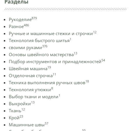
Разделы
879
Рукоделие
486
Разное
12
Ручные и машинные стежки и строчки
1
Технология быстрого шитья
376
своими руками
13
Основы швейного мастерства
54
Подбор инструментов и принадлежностей
19
Швейная машина
11
Отделочная строчка
18
Техника выполнения ручных швов
8
Технология утюжки
1
Выбор ткани и модели
13
Выкройки
12
Ткань
23
Крой
57
Машинные швы
10