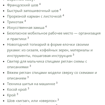
4
Французский шов
4
Быстрый запошивочный шов
4
Прорезной карман с листочкой
4
Трикотаж
4
Искусственная замша
Безопасное мобильное рабочее место — организация
3
и практики
Новогодний топиарий в форме елочки своими
руками: из сизаля, кофейных зерен, материалы и
3
инструменты, пошаговая инструкция
Cвитер для мальчика спицами реглан схемы с
3
описаниями
Вяжем реглан спицами модели сверху со схемами и
3
описанием
3
Техника шитья на машинке
3
Косой крой
3
Крой
3
Шов «зигзаг», или «оверлок»