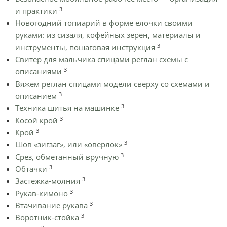
3
и практики
Новогодний топиарий в форме елочки своими
руками: из сизаля, кофейных зерен, материалы и
3
инструменты, пошаговая инструкция
Cвитер для мальчика спицами реглан схемы с
3
описаниями
Вяжем реглан спицами модели сверху со схемами и
3
описанием
3
Техника шитья на машинке
3
Косой крой
3
Крой
3
Шов «зигзаг», или «оверлок»
3
Срез, обметанный вручную
3
Обтачки
3
Застежка-молния
3
Рукав-кимоно
3
Втачивание рукава
3
Воротник-стойка