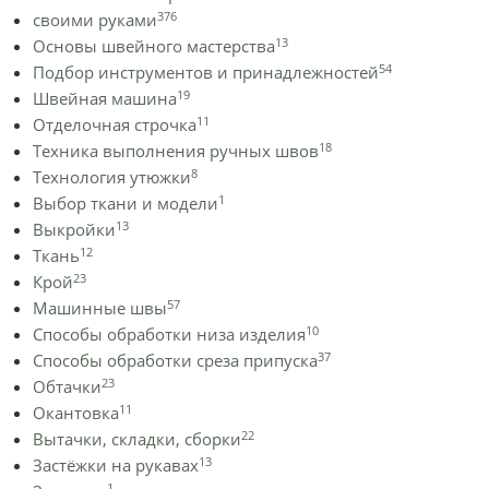
376
своими руками
13
Основы швейного мастерства
54
Подбор инструментов и принадлежностей
19
Швейная машина
11
Отделочная строчка
18
Техника выполнения ручных швов
8
Технология утюжки
1
Выбор ткани и модели
13
Выкройки
12
Ткань
23
Крой
57
Машинные швы
10
Способы обработки низа изделия
37
Способы обработки среза припуска
23
Обтачки
11
Окантовка
22
Вытачки, складки, сборки
13
Застёжки на рукавах
1