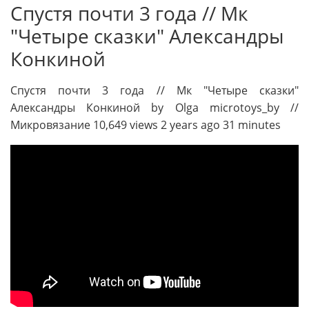
Спустя почти 3 года // Мк
"Четыре сказки" Александры
Конкиной
Спустя почти 3 года // Мк "Четыре сказки"
Александры Конкиной by Olga microtoys_by //
Микровязание 10,649 views 2 years ago 31 minutes