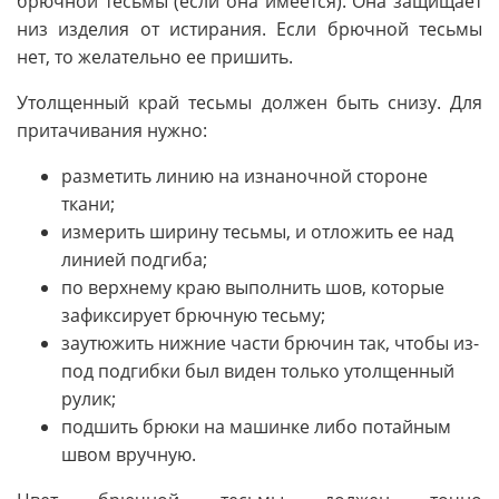
брючной тесьмы (если она имеется). Она защищает
низ изделия от истирания. Если брючной тесьмы
нет, то желательно ее пришить.
Утолщенный край тесьмы должен быть снизу. Для
притачивания нужно:
разметить линию на изнаночной стороне
ткани;
измерить ширину тесьмы, и отложить ее над
линией подгиба;
по верхнему краю выполнить шов, которые
зафиксирует брючную тесьму;
заутюжить нижние части брючин так, чтобы из-
под подгибки был виден только утолщенный
рулик;
подшить брюки на машинке либо потайным
швом вручную.