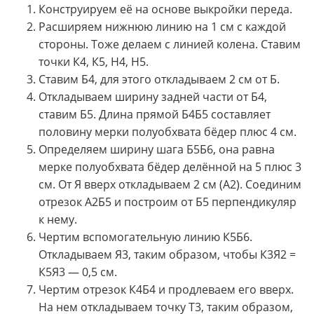
Конструируем её на основе выкройки переда.
Расширяем нижнюю линию на 1 см с каждой
стороны. Тоже делаем с линией колена. Ставим
точки К4, К5, Н4, Н5.
Ставим Б4, для этого откладываем 2 см от Б.
Откладываем ширину задней части от Б4,
ставим Б5. Длина прямой Б4Б5 составляет
половину мерки полуобхвата бёдер плюс 4 см.
Определяем ширину шага Б5Б6, она равна
мерке полуобхвата бёдер делённой на 5 плюс 3
см. От Я вверх откладываем 2 см (А2). Соединим
отрезок А2Б5 и построим от Б5 перпендикуляр
к нему.
Чертим вспомогательную линию К5Б6.
Откладываем Я3, таким образом, чтобы К3Я2 =
К5Я3 — 0,5 см.
Чертим отрезок К4Б4 и продлеваем его вверх.
На нем откладываем точку Т3, таким образом,