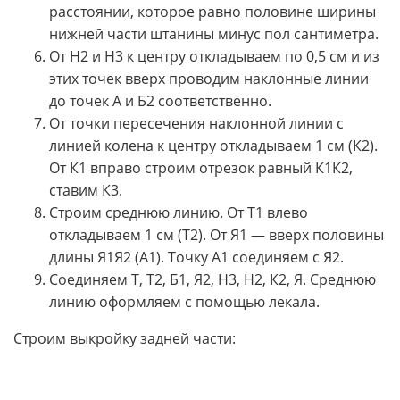
расстоянии, которое равно половине ширины
нижней части штанины минус пол сантиметра.
От Н2 и Н3 к центру откладываем по 0,5 см и из
этих точек вверх проводим наклонные линии
до точек А и Б2 соответственно.
От точки пересечения наклонной линии с
линией колена к центру откладываем 1 см (К2).
От К1 вправо строим отрезок равный К1К2,
ставим К3.
Строим среднюю линию. От Т1 влево
откладываем 1 см (Т2). От Я1 — вверх половины
длины Я1Я2 (А1). Точку А1 соединяем с Я2.
Соединяем Т, Т2, Б1, Я2, Н3, Н2, К2, Я. Среднюю
линию оформляем с помощью лекала.
Строим выкройку задней части: