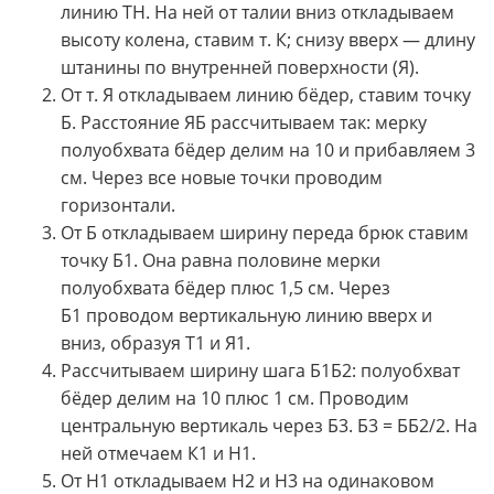
линию ТН. На ней от талии вниз откладываем
высоту колена, ставим т. К; снизу вверх — длину
штанины по внутренней поверхности (Я).
От т. Я откладываем линию бёдер, ставим точку
Б. Расстояние ЯБ рассчитываем так: мерку
полуобхвата бёдер делим на 10 и прибавляем 3
см. Через все новые точки проводим
горизонтали.
От Б откладываем ширину переда брюк ставим
точку Б1. Она равна половине мерки
полуобхвата бёдер плюс 1,5 см. Через
Б1 проводом вертикальную линию вверх и
вниз, образуя Т1 и Я1.
Рассчитываем ширину шага Б1Б2: полуобхват
бёдер делим на 10 плюс 1 см. Проводим
центральную вертикаль через Б3. Б3 = ББ2/2. На
ней отмечаем К1 и Н1.
От Н1 откладываем Н2 и Н3 на одинаковом