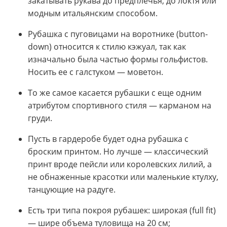
закатывать рукава до предплечья, до локтя или
модным итальянским способом.
Рубашка с пуговицами на воротнике (button-
down) относится к стилю кэжуал, так как
изначально была частью формы гольфистов.
Носить ее с галстуком — моветон.
То же самое касается рубашки с еще одним
атрибутом спортивного стиля — карманом на
груди.
Пусть в гардеробе будет одна рубашка с
броским принтом. Но лучше — классический
принт вроде пейсли или королевских лилий, а
не обнаженные красотки или маленькие ктулху,
танцующие на радуге.
Есть три типа покроя рубашек: широкая (full fit)
— шире объема туловища на 20 см;