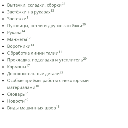
22
Вытачки, складки, сборки
13
Застёжки на рукавах
1
Застежки
30
Пуговицы, петли и другие застёжки
14
Рукава
17
Манжеты
14
Воротники
11
Обработка линии талии
29
Прокладка, подкладка и утеплитель
17
Карманы
22
Дополнительные детали
Особые приёмы работы с некоторыми
10
материалами
18
Словарь
40
Новости
13
Виды машинных швов