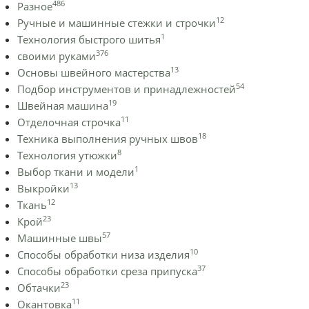
486
Разное
12
Ручные и машинные стежки и строчки
1
Технология быстрого шитья
376
своими руками
13
Основы швейного мастерства
54
Подбор инструментов и принадлежностей
19
Швейная машина
11
Отделочная строчка
18
Техника выполнения ручных швов
8
Технология утюжки
1
Выбор ткани и модели
13
Выкройки
12
Ткань
23
Крой
57
Машинные швы
10
Способы обработки низа изделия
37
Способы обработки среза припуска
23
Обтачки
11
Окантовка