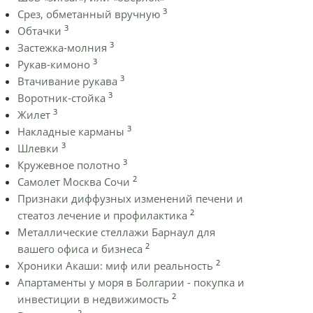
3
Срез, обметанный вручную
3
Обтачки
3
Застежка-молния
3
Рукав-кимоно
3
Втачивание рукава
3
Воротник-стойка
3
Жилет
3
Накладные карманы
3
Шлевки
3
Кружевное полотно
2
Самолет Москва Сочи
Признаки диффузных изменений печени и
2
стеатоз лечение и профилактика
Металлические стеллажи Барнаул для
2
вашего офиса и бизнеса
2
Хроники Акаши: миф или реальность
Апартаменты у моря в Болгарии - покупка и
2
инвестиции в недвижимость
2