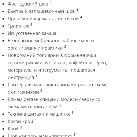
4
Французский шов
4
Быстрый запошивочный шов
4
Прорезной карман с листочкой
4
Трикотаж
4
Искусственная замша
Безопасное мобильное рабочее место —
3
организация и практики
Новогодний топиарий в форме елочки
своими руками: из сизаля, кофейных зерен,
материалы и инструменты, пошаговая
3
инструкция
Cвитер для мальчика спицами реглан схемы
3
с описаниями
Вяжем реглан спицами модели сверху со
3
схемами и описанием
3
Техника шитья на машинке
3
Косой крой
3
Крой
3
Шов «зигзаг», или «оверлок»