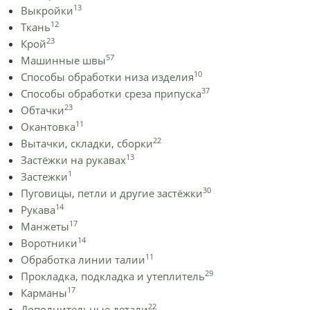
13
Выкройки
12
Ткань
23
Крой
57
Машинные швы
10
Способы обработки низа изделия
37
Способы обработки среза припуска
23
Обтачки
11
Окантовка
22
Вытачки, складки, сборки
13
Застёжки на рукавах
1
Застежки
30
Пуговицы, петли и другие застёжки
14
Рукава
17
Манжеты
14
Воротники
11
Обработка линии талии
29
Прокладка, подкладка и утеплитель
17
Карманы
22
Дополнительные детали