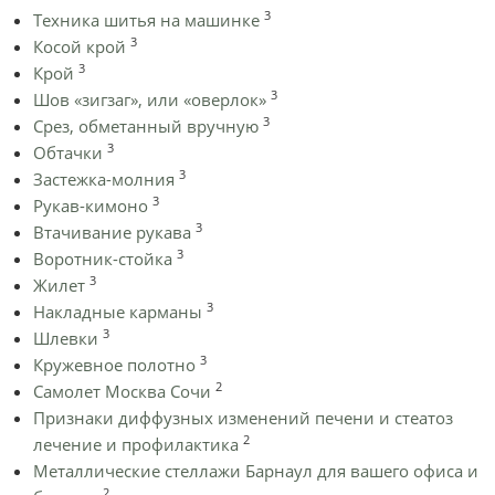
3
Техника шитья на машинке
3
Косой крой
3
Крой
3
Шов «зигзаг», или «оверлок»
3
Срез, обметанный вручную
3
Обтачки
3
Застежка-молния
3
Рукав-кимоно
3
Втачивание рукава
3
Воротник-стойка
3
Жилет
3
Накладные карманы
3
Шлевки
3
Кружевное полотно
2
Самолет Москва Сочи
Признаки диффузных изменений печени и стеатоз
2
лечение и профилактика
Металлические стеллажи Барнаул для вашего офиса и
2