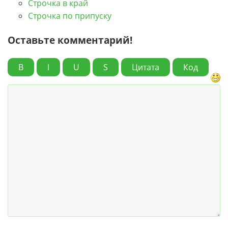
Строчка в край
Строчка по припуску
Оставьте комментарий!
B
I
U
S
Цитата
Код