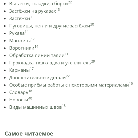
22
Вытачки, складки, сборки
13
Застёжки на рукавах
1
Застежки
30
Пуговицы, петли и другие застёжки
14
Рукава
17
Манжеты
14
Воротники
11
Обработка линии талии
29
Прокладка, подкладка и утеплитель
17
Карманы
22
Дополнительные детали
10
Особые приёмы работы с некоторыми материалами
18
Словарь
40
Новости
13
Виды машинных швов
Самое читаемое