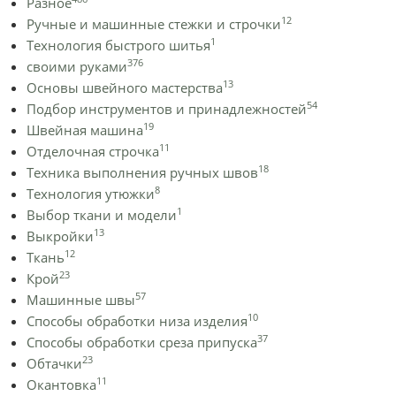
Разное
12
Ручные и машинные стежки и строчки
1
Технология быстрого шитья
376
своими руками
13
Основы швейного мастерства
54
Подбор инструментов и принадлежностей
19
Швейная машина
11
Отделочная строчка
18
Техника выполнения ручных швов
8
Технология утюжки
1
Выбор ткани и модели
13
Выкройки
12
Ткань
23
Крой
57
Машинные швы
10
Способы обработки низа изделия
37
Способы обработки среза припуска
23
Обтачки
11
Окантовка