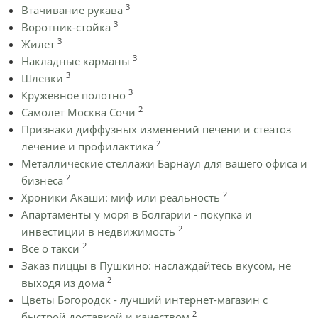
3
Втачивание рукава
3
Воротник-стойка
3
Жилет
3
Накладные карманы
3
Шлевки
3
Кружевное полотно
2
Самолет Москва Сочи
Признаки диффузных изменений печени и стеатоз
2
лечение и профилактика
Металлические стеллажи Барнаул для вашего офиса и
2
бизнеса
2
Хроники Акаши: миф или реальность
Апартаменты у моря в Болгарии - покупка и
2
инвестиции в недвижимость
2
Всё о такси
Заказ пиццы в Пушкино: наслаждайтесь вкусом, не
2
выходя из дома
Цветы Богородск - лучший интернет-магазин с
2
быстрой доставкой и качеством