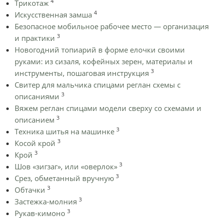
4
Трикотаж
4
Искусственная замша
Безопасное мобильное рабочее место — организация
3
и практики
Новогодний топиарий в форме елочки своими
руками: из сизаля, кофейных зерен, материалы и
3
инструменты, пошаговая инструкция
Cвитер для мальчика спицами реглан схемы с
3
описаниями
Вяжем реглан спицами модели сверху со схемами и
3
описанием
3
Техника шитья на машинке
3
Косой крой
3
Крой
3
Шов «зигзаг», или «оверлок»
3
Срез, обметанный вручную
3
Обтачки
3
Застежка-молния
3
Рукав-кимоно