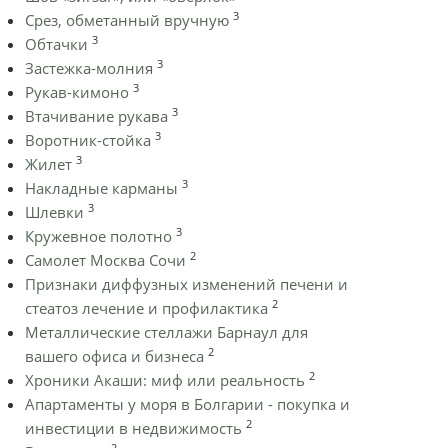
3
Срез, обметанный вручную
3
Обтачки
3
Застежка-молния
3
Рукав-кимоно
3
Втачивание рукава
3
Воротник-стойка
3
Жилет
3
Накладные карманы
3
Шлевки
3
Кружевное полотно
2
Самолет Москва Сочи
Признаки диффузных изменений печени и
2
стеатоз лечение и профилактика
Металлические стеллажи Барнаул для
2
вашего офиса и бизнеса
2
Хроники Акаши: миф или реальность
Апартаменты у моря в Болгарии - покупка и
2
инвестиции в недвижимость
2