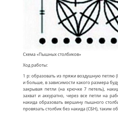
Схема «Пышных столбиков»
Ход работы:
1 р: образовать из пряжи воздушную петлю (В
и больше, в зависимости какого размера буду
закрывая петли (на крючке 7 петель), нак
захват и аккуратно, через все петли на ра
накида образовать вершину пышного столби
провязать столбик без накида (СБН), таким 