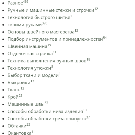
486
Разное
12
Ручные и машинные стежки и строчки
1
Технология быстрого шитья
376
своими руками
13
Основы швейного мастерства
54
Подбор инструментов и принадлежностей
19
Швейная машина
11
Отделочная строчка
18
Техника выполнения ручных швов
8
Технология утюжки
1
Выбор ткани и модели
13
Выкройки
12
Ткань
23
Крой
57
Машинные швы
10
Способы обработки низа изделия
37
Способы обработки среза припуска
23
Обтачки
11
Окантовка