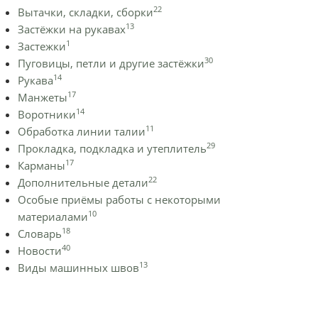
22
Вытачки, складки, сборки
13
Застёжки на рукавах
1
Застежки
30
Пуговицы, петли и другие застёжки
14
Рукава
17
Манжеты
14
Воротники
11
Обработка линии талии
29
Прокладка, подкладка и утеплитель
17
Карманы
22
Дополнительные детали
Особые приёмы работы с некоторыми
10
материалами
18
Словарь
40
Новости
13
Виды машинных швов