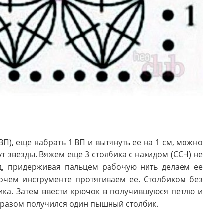
П), еще набрать 1 ВП и вытянуть ее на 1 см, можно
т звезды. Вяжем еще 3 столбика с накидом (ССН) не
ид, придерживая пальцем рабочую нить делаем ее
бочем инструменте протягиваем ее. Столбиком без
ка. Затем ввести крючок в получившуюся петлю и
образом получился один пышный столбик.