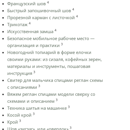
4
Французский шов
4
Быстрый запошивочный шов
4
Прорезной карман с листочкой
4
Трикотаж
4
Искусственная замша
Безопасное мобильное рабочее место —
3
организация и практики
Новогодний топиарий в форме елочки
своими руками: из сизаля, кофейных зерен,
материалы и инструменты, пошаговая
3
инструкция
Cвитер для мальчика спицами реглан схемы
3
с описаниями
Вяжем реглан спицами модели сверху со
3
схемами и описанием
3
Техника шитья на машинке
3
Косой крой
3
Крой
3
Шов «зигзаг», или «оверлок»