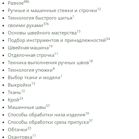
486
Разное
12
Ручные и машинные стежки и строчки
1
Технология быстрого шитья
376
своими руками
13
Основы швейного мастерства
54
Подбор инструментов и принадлежностей
19
Швейная машина
11
Отделочная строчка
18
Техника выполнения ручных швов
8
Технология утюжки
1
Выбор ткани и модели
13
Выкройки
12
Ткань
23
Крой
57
Машинные швы
10
Способы обработки низа изделия
37
Способы обработки среза припуска
23
Обтачки
11
Окантовка