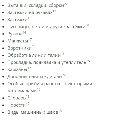
22
Вытачки, складки, сборки
13
Застёжки на рукавах
1
Застежки
30
Пуговицы, петли и другие застёжки
14
Рукава
17
Манжеты
14
Воротники
11
Обработка линии талии
29
Прокладка, подкладка и утеплитель
17
Карманы
22
Дополнительные детали
Особые приёмы работы с некоторыми
10
материалами
18
Словарь
40
Новости
13
Виды машинных швов