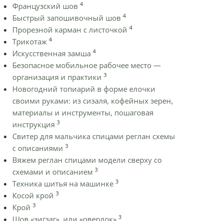
4
Французский шов
4
Быстрый запошивочный шов
4
Прорезной карман с листочкой
4
Трикотаж
4
Искусственная замша
Безопасное мобильное рабочее место —
3
организация и практики
Новогодний топиарий в форме елочки
своими руками: из сизаля, кофейных зерен,
материалы и инструменты, пошаговая
3
инструкция
Cвитер для мальчика спицами реглан схемы
3
с описаниями
Вяжем реглан спицами модели сверху со
3
схемами и описанием
3
Техника шитья на машинке
3
Косой крой
3
Крой
3
Шов «зигзаг», или «оверлок»