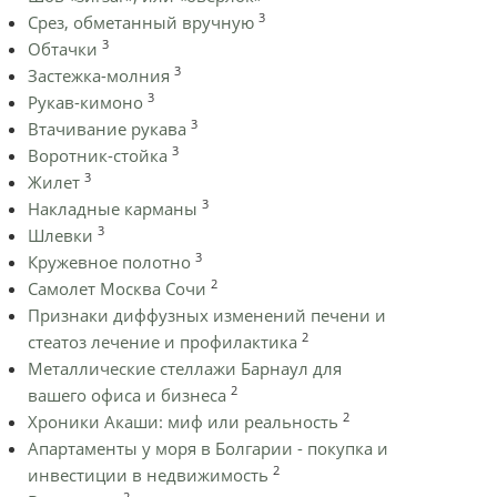
3
Срез, обметанный вручную
3
Обтачки
3
Застежка-молния
3
Рукав-кимоно
3
Втачивание рукава
3
Воротник-стойка
3
Жилет
3
Накладные карманы
3
Шлевки
3
Кружевное полотно
2
Самолет Москва Сочи
Признаки диффузных изменений печени и
2
стеатоз лечение и профилактика
Металлические стеллажи Барнаул для
2
вашего офиса и бизнеса
2
Хроники Акаши: миф или реальность
Апартаменты у моря в Болгарии - покупка и
2
инвестиции в недвижимость
2