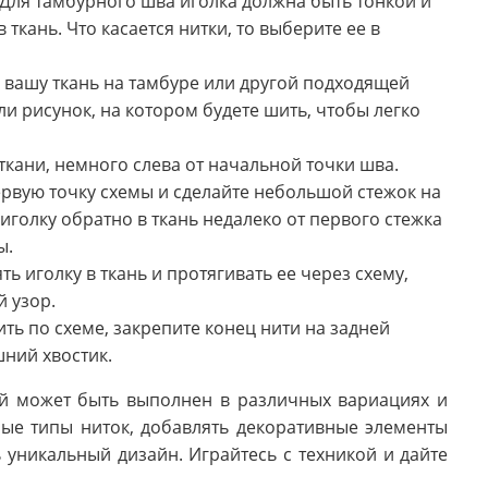
Для тамбурного шва иголка должна быть тонкой и
ткань. Что касается нитки, то выберите ее в
 вашу ткань на тамбуре или другой подходящей
ли рисунок, на котором будете шить, чтобы легко
 ткани, немного слева от начальной точки шва.
ервую точку схемы и сделайте небольшой стежок на
 иголку обратно в ткань недалеко от первого стежка
ы.
ь иголку в ткань и протягивать ее через схему,
й узор.
ть по схеме, закрепите конец нити на задней
шний хвостик.
й может быть выполнен в различных вариациях и
ые типы ниток, добавлять декоративные элементы
 уникальный дизайн. Играйтесь с техникой и дайте