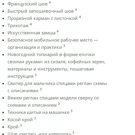
4
Французский шов
4
Быстрый запошивочный шов
4
Прорезной карман с листочкой
4
Трикотаж
4
Искусственная замша
Безопасное мобильное рабочее место —
3
организация и практики
Новогодний топиарий в форме елочки
своими руками: из сизаля, кофейных зерен,
материалы и инструменты, пошаговая
3
инструкция
Cвитер для мальчика спицами реглан схемы
3
с описаниями
Вяжем реглан спицами модели сверху со
3
схемами и описанием
3
Техника шитья на машинке
3
Косой крой
3
Крой
3
Шов «зигзаг», или «оверлок»