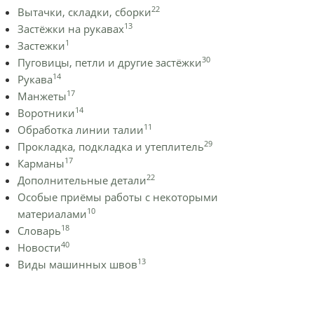
22
Вытачки, складки, сборки
13
Застёжки на рукавах
1
Застежки
30
Пуговицы, петли и другие застёжки
14
Рукава
17
Манжеты
14
Воротники
11
Обработка линии талии
29
Прокладка, подкладка и утеплитель
17
Карманы
22
Дополнительные детали
Особые приёмы работы с некоторыми
10
материалами
18
Словарь
40
Новости
13
Виды машинных швов