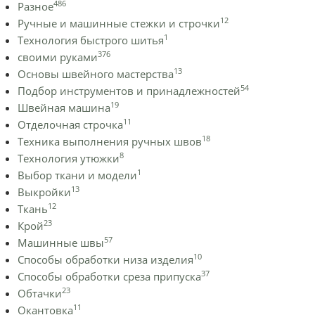
486
Разное
12
Ручные и машинные стежки и строчки
1
Технология быстрого шитья
376
своими руками
13
Основы швейного мастерства
54
Подбор инструментов и принадлежностей
19
Швейная машина
11
Отделочная строчка
18
Техника выполнения ручных швов
8
Технология утюжки
1
Выбор ткани и модели
13
Выкройки
12
Ткань
23
Крой
57
Машинные швы
10
Способы обработки низа изделия
37
Способы обработки среза припуска
23
Обтачки
11
Окантовка