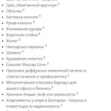
3
Срез, обметанный вручную
3
Обтачки
3
Застежка-молния
3
Рукав-кимоно
3
Втачивание рукава
3
Воротник-стойка
3
Жилет
3
Накладные карманы
3
Шлевки
3
Кружевное полотно
2
Самолет Москва Сочи
Признаки диффузных изменений печени и
2
стеатоз лечение и профилактика
Металлические стеллажи Барнаул для
2
вашего офиса и бизнеса
2
Хроники Акаши: миф или реальность
Апартаменты у моря в Болгарии - покупка и
2
инвестиции в недвижимость
2