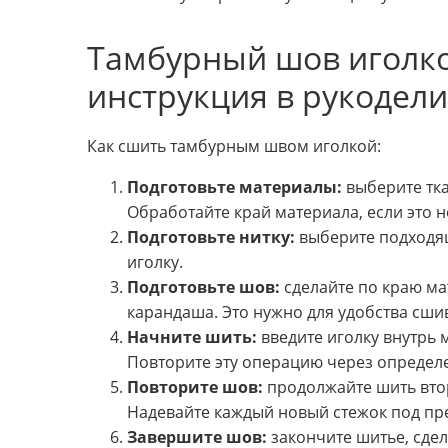
Тамбурный шов иголко
инструкция в рукодел
Как сшить тамбурным швом иголкой:
Подготовьте материалы:
выберите тка
Обработайте край материала, если это 
Подготовьте нитку:
выберите подходящ
иголку.
Подготовьте шов:
сделайте по краю ма
карандаша. Это нужно для удобства сши
Начните шить:
введите иголку внутрь 
Повторите эту операцию через определе
Повторите шов:
продолжайте шить втор
Надевайте каждый новый стежок под п
Завершите шов:
закончите шитье, сде