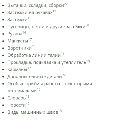
22
Вытачки, складки, сборки
13
Застёжки на рукавах
1
Застежки
30
Пуговицы, петли и другие застёжки
14
Рукава
17
Манжеты
14
Воротники
11
Обработка линии талии
29
Прокладка, подкладка и утеплитель
17
Карманы
22
Дополнительные детали
Особые приёмы работы с некоторыми
10
материалами
18
Словарь
40
Новости
13
Виды машинных швов