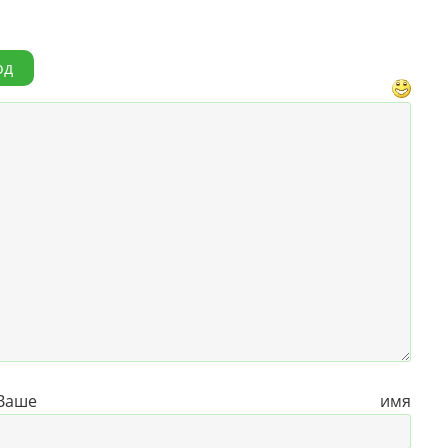
од
е имя