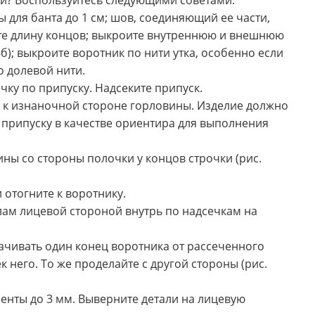
кани? Воспользуйтесь следующими советами:
 для банта до 1 см; шов, соединяющий ее части,
ите длину концов; выкроите внутреннюю и внешнюю
б); выкроите воротник по нити утка, особенно если
о долевой нити.
ку по припуску. Надсеките припуск.
 к изнаночной стороне горловины. Изделие должно
о припуску в качестве ориентира для выполнения
ины со стороны полочки у концов строчки (рис.
 отогните к воротнику.
лам лицевой стороной внутрь по надсечкам на
ачивать один конец воротника от рассеченного
к него. То же проделайте с другой стороны (рис.
енты до 3 мм. Выверните детали на лицевую