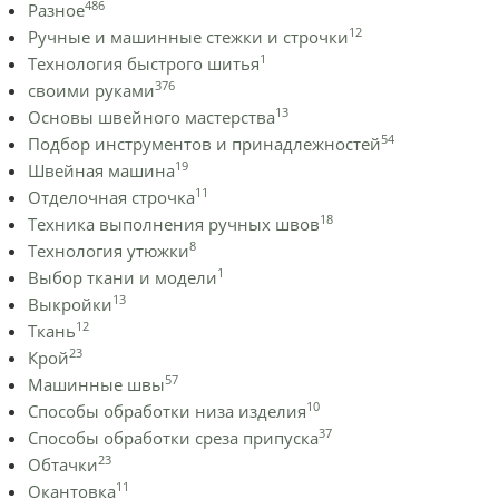
486
Разное
12
Ручные и машинные стежки и строчки
1
Технология быстрого шитья
376
своими руками
13
Основы швейного мастерства
54
Подбор инструментов и принадлежностей
19
Швейная машина
11
Отделочная строчка
18
Техника выполнения ручных швов
8
Технология утюжки
1
Выбор ткани и модели
13
Выкройки
12
Ткань
23
Крой
57
Машинные швы
10
Способы обработки низа изделия
37
Способы обработки среза припуска
23
Обтачки
11
Окантовка