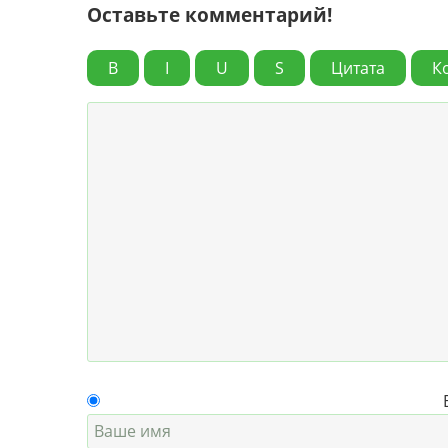
Оставьте комментарий!
B
I
U
S
Цитата
К
Ваш