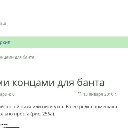
тья
рхив
онцами для банта
ми концами для банта
арии: 0
13 января 2010 г.
й, косой нити или нити утка. В нее редко помещают
льно проста (рис. 256а).