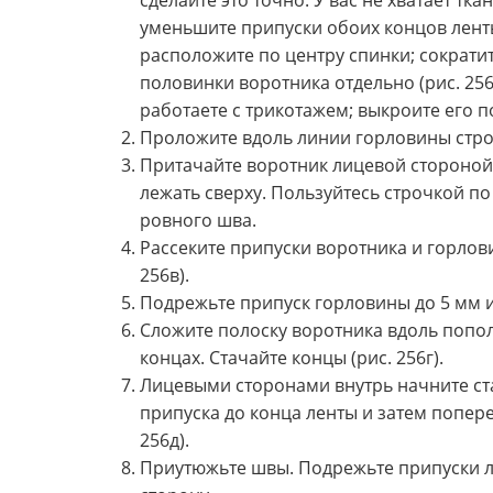
сделайте это точно. У вас не хватает т
уменьшите припуски обоих концов ленты
расположите по центру спинки; сократ
половинки воротника отдельно (рис. 256
работаете с трикотажем; выкроите его п
Проложите вдоль линии горловины строч
Притачайте воротник лицевой стороной
лежать сверху. Пользуйтесь строчкой п
ровного шва.
Рассеките припуски воротника и горлов
256в).
Подрежьте припуск горловины до 5 мм и
Сложите полоску воротника вдоль попо
концах. Стачайте концы (рис. 256г).
Лицевыми сторонами внутрь начните ст
припуска до конца ленты и затем попере
256д).
Приутюжьте швы. Подрежьте припуски л