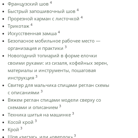
4
Французский шов
4
Быстрый запошивочный шов
4
Прорезной карман с листочкой
4
Трикотаж
4
Искусственная замша
Безопасное мобильное рабочее место —
3
организация и практики
Новогодний топиарий в форме елочки
своими руками: из сизаля, кофейных зерен,
материалы и инструменты, пошаговая
3
инструкция
Cвитер для мальчика спицами реглан схемы
3
с описаниями
Вяжем реглан спицами модели сверху со
3
схемами и описанием
3
Техника шитья на машинке
3
Косой крой
3
Крой
3
Шов «зигзаг», или «оверлок»