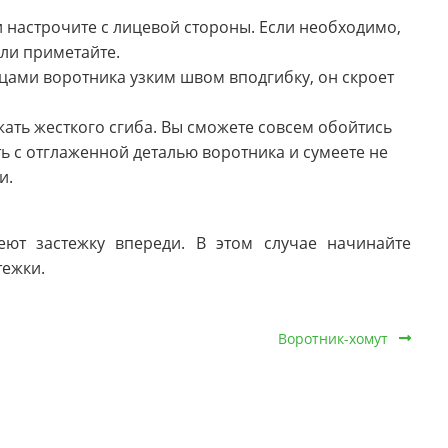
 настрочите с лицевой стороны. Если необходимо,
или приметайте.
цами воротника узким швом вподгибку, он скроет
жать жесткого сгиба. Вы сможете совсем обойтись
ь с отглаженной деталью воротника и сумеете не
ки.
ют застежку впереди. В этом случае начинайте
тежки.
Воротник-хомут