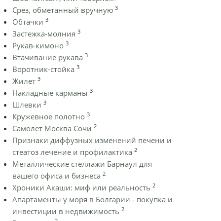
3
Срез, обметанный вручную
3
Обтачки
3
Застежка-молния
3
Рукав-кимоно
3
Втачивание рукава
3
Воротник-стойка
3
Жилет
3
Накладные карманы
3
Шлевки
3
Кружевное полотно
2
Самолет Москва Сочи
Признаки диффузных изменений печени и
2
стеатоз лечение и профилактика
Металлические стеллажи Барнаул для
2
вашего офиса и бизнеса
2
Хроники Акаши: миф или реальность
Апартаменты у моря в Болгарии - покупка и
2
инвестиции в недвижимость
2