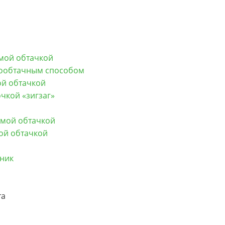
мой обтачкой
мообтачным способом
ой обтачкой
чкой «зигзаг»
ямой обтачкой
ой обтачкой
ник
та