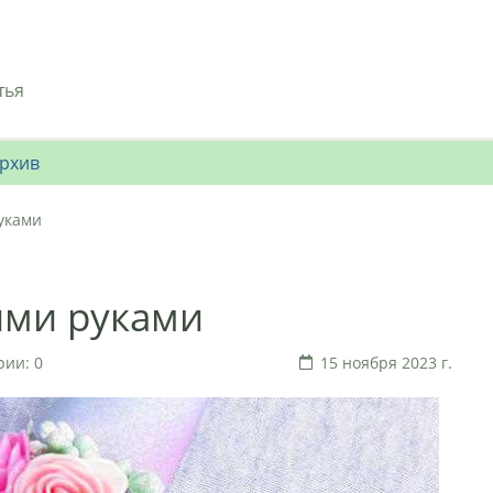
тья
рхив
уками
ими руками
ии: 0
15 ноября 2023 г.