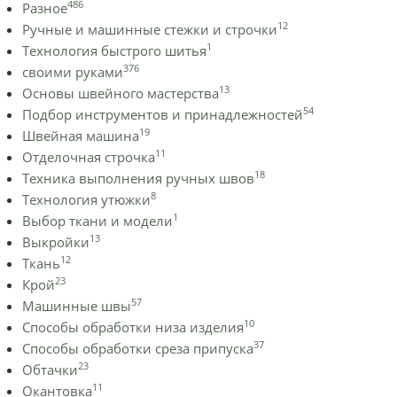
486
Разное
12
Ручные и машинные стежки и строчки
1
Технология быстрого шитья
376
своими руками
13
Основы швейного мастерства
54
Подбор инструментов и принадлежностей
19
Швейная машина
11
Отделочная строчка
18
Техника выполнения ручных швов
8
Технология утюжки
1
Выбор ткани и модели
13
Выкройки
12
Ткань
23
Крой
57
Машинные швы
10
Способы обработки низа изделия
37
Способы обработки среза припуска
23
Обтачки
11
Окантовка