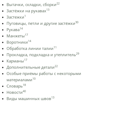
22
Вытачки, складки, сборки
13
Застёжки на рукавах
1
Застежки
30
Пуговицы, петли и другие застёжки
14
Рукава
17
Манжеты
14
Воротники
11
Обработка линии талии
29
Прокладка, подкладка и утеплитель
17
Карманы
22
Дополнительные детали
Особые приёмы работы с некоторыми
10
материалами
18
Словарь
40
Новости
13
Виды машинных швов