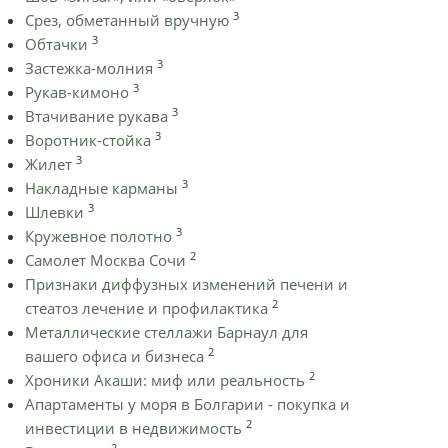
3
Срез, обметанный вручную
3
Обтачки
3
Застежка-молния
3
Рукав-кимоно
3
Втачивание рукава
3
Воротник-стойка
3
Жилет
3
Накладные карманы
3
Шлевки
3
Кружевное полотно
2
Самолет Москва Сочи
Признаки диффузных изменений печени и
2
стеатоз лечение и профилактика
Металлические стеллажи Барнаул для
2
вашего офиса и бизнеса
2
Хроники Акаши: миф или реальность
Апартаменты у моря в Болгарии - покупка и
2
инвестиции в недвижимость
2