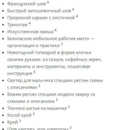
4
Французский шов
4
Быстрый запошивочный шов
4
Прорезной карман с листочкой
4
Трикотаж
4
Искусственная замша
Безопасное мобильное рабочее место —
3
организация и практики
Новогодний топиарий в форме елочки
своими руками: из сизаля, кофейных зерен,
материалы и инструменты, пошаговая
3
инструкция
Cвитер для мальчика спицами реглан схемы
3
с описаниями
Вяжем реглан спицами модели сверху со
3
схемами и описанием
3
Техника шитья на машинке
3
Косой крой
3
Крой
3
Шов «зигзаг», или «оверлок»