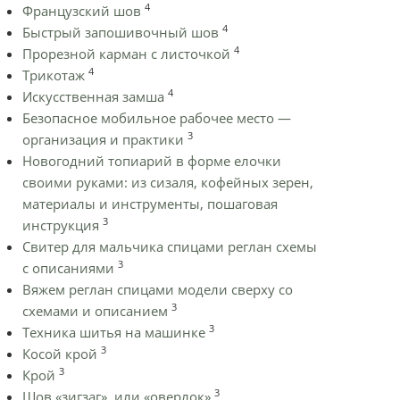
4
Французский шов
4
Быстрый запошивочный шов
4
Прорезной карман с листочкой
4
Трикотаж
4
Искусственная замша
Безопасное мобильное рабочее место —
3
организация и практики
Новогодний топиарий в форме елочки
своими руками: из сизаля, кофейных зерен,
материалы и инструменты, пошаговая
3
инструкция
Cвитер для мальчика спицами реглан схемы
3
с описаниями
Вяжем реглан спицами модели сверху со
3
схемами и описанием
3
Техника шитья на машинке
3
Косой крой
3
Крой
3
Шов «зигзаг», или «оверлок»