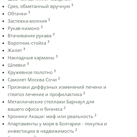
3
Срез, обметанный вручную
3
Обтачки
3
Застежка-молния
3
Рукав-кимоно
3
Втачивание рукава
3
Воротник-стойка
3
Жилет
3
Накладные карманы
3
Шлевки
3
Кружевное полотно
2
Самолет Москва Сочи
Признаки диффузных изменений печени и
2
стеатоз лечение и профилактика
Металлические стеллажи Барнаул для
2
вашего офиса и бизнеса
2
Хроники Акаши: миф или реальность
Апартаменты у моря в Болгарии - покупка и
2
инвестиции в недвижимость
2