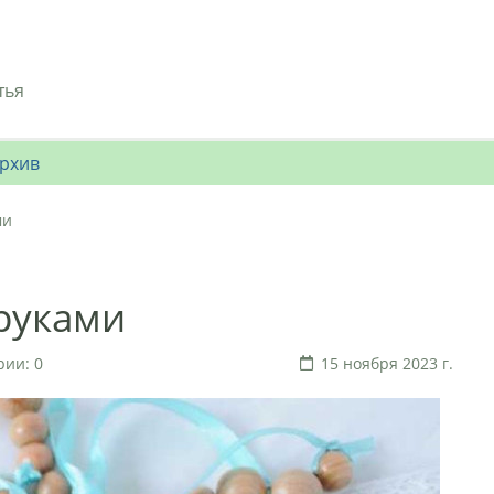
тья
рхив
ми
руками
ии: 0
15 ноября 2023 г.