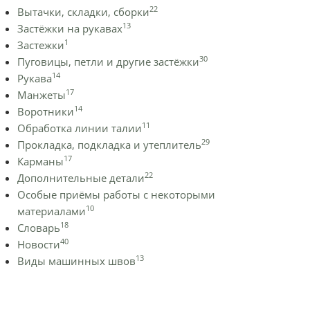
22
Вытачки, складки, сборки
13
Застёжки на рукавах
1
Застежки
30
Пуговицы, петли и другие застёжки
14
Рукава
17
Манжеты
14
Воротники
11
Обработка линии талии
29
Прокладка, подкладка и утеплитель
17
Карманы
22
Дополнительные детали
Особые приёмы работы с некоторыми
10
материалами
18
Словарь
40
Новости
13
Виды машинных швов