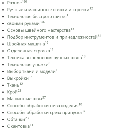
486
Разное
12
Ручные и машинные стежки и строчки
1
Технология быстрого шитья
376
своими руками
13
Основы швейного мастерства
54
Подбор инструментов и принадлежностей
19
Швейная машина
11
Отделочная строчка
18
Техника выполнения ручных швов
8
Технология утюжки
1
Выбор ткани и модели
13
Выкройки
12
Ткань
23
Крой
57
Машинные швы
10
Способы обработки низа изделия
37
Способы обработки среза припуска
23
Обтачки
11
Окантовка