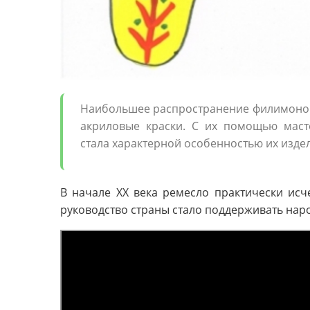
Наибольшее распространение филимоновс
акриловые краски. С их помощью маст
стала характерной особенностью их изде
В начале XX века ремесло практически исче
руководство страны стало поддерживать на