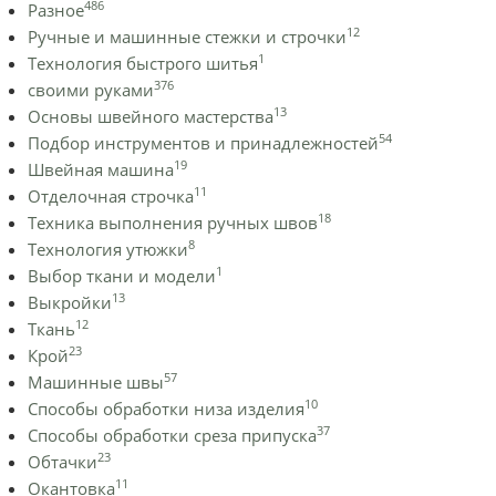
486
Разное
12
Ручные и машинные стежки и строчки
1
Технология быстрого шитья
376
своими руками
13
Основы швейного мастерства
54
Подбор инструментов и принадлежностей
19
Швейная машина
11
Отделочная строчка
18
Техника выполнения ручных швов
8
Технология утюжки
1
Выбор ткани и модели
13
Выкройки
12
Ткань
23
Крой
57
Машинные швы
10
Способы обработки низа изделия
37
Способы обработки среза припуска
23
Обтачки
11
Окантовка