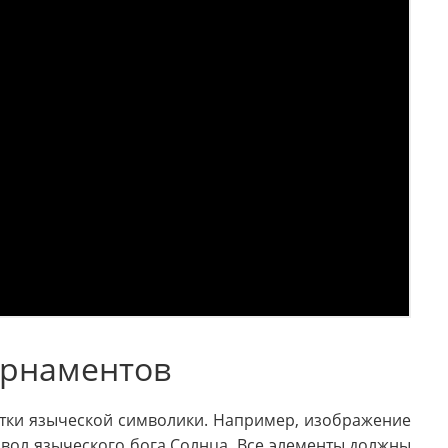
орнаментов
тки языческой символики. Например, изображение
мвол языческого бога Солнца. Все элементы должны