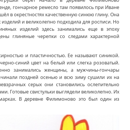
 игрушки берёт начало в деревне Филимоново
генде, гончарное ремесло там появилось при Иване
шёл в окрестностях качественную синюю глину. Она
 изделий и великолепно подходила для росписи. Но
линяных изделий здесь занимались еще в эпоху
дены глиняные черепки со следами характерной
ирностью и пластичностью. Ее называют синикой.
черно-синий цвет на белый или слегка розоватый.
ционно занимались женщины, а мужчины-гончары
ачинали поздней осенью и всю зиму сушили их на
невзрачных серых они становились ослепительно
ми. Готовые свистульки выглядели великолепно. Их
марках. В деревне Филимоново это был один из