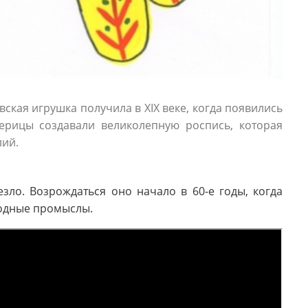
кая игрушка получила в XIX веке, когда появились
ерицы создавали великолепную роспись, которая
лий.
зло. Возрождаться оно начало в 60-е годы, когда
родные промыслы.