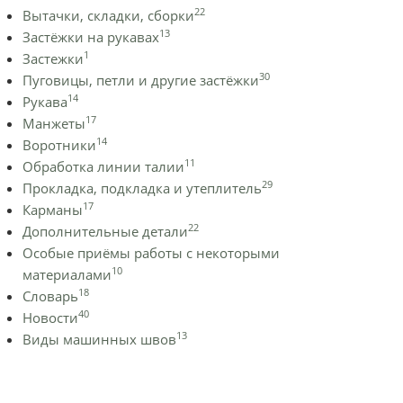
22
Вытачки, складки, сборки
13
Застёжки на рукавах
1
Застежки
30
Пуговицы, петли и другие застёжки
14
Рукава
17
Манжеты
14
Воротники
11
Обработка линии талии
29
Прокладка, подкладка и утеплитель
17
Карманы
22
Дополнительные детали
Особые приёмы работы с некоторыми
10
материалами
18
Словарь
40
Новости
13
Виды машинных швов