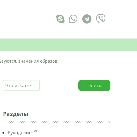
ьзуются, значения образов
Поиск
Разделы
879
Рукоделие