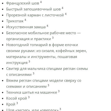
4
Французский шов
4
Быстрый запошивочный шов
4
Прорезной карман с листочкой
4
Трикотаж
4
Искусственная замша
Безопасное мобильное рабочее место —
3
организация и практики
Новогодний топиарий в форме елочки
своими руками: из сизаля, кофейных зерен,
материалы и инструменты, пошаговая
3
инструкция
Cвитер для мальчика спицами реглан схемы
3
с описаниями
Вяжем реглан спицами модели сверху со
3
схемами и описанием
3
Техника шитья на машинке
3
Косой крой
3
Крой
3
Шов «зигзаг», или «оверлок»