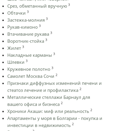
3
Срез, обметанный вручную
3
Обтачки
3
Застежка-молния
3
Рукав-кимоно
3
Втачивание рукава
3
Воротник-стойка
3
Жилет
3
Накладные карманы
3
Шлевки
3
Кружевное полотно
2
Самолет Москва Сочи
Признаки диффузных изменений печени и
2
стеатоз лечение и профилактика
Металлические стеллажи Барнаул для
2
вашего офиса и бизнеса
2
Хроники Акаши: миф или реальность
Апартаменты у моря в Болгарии - покупка и
2
инвестиции в недвижимость
2