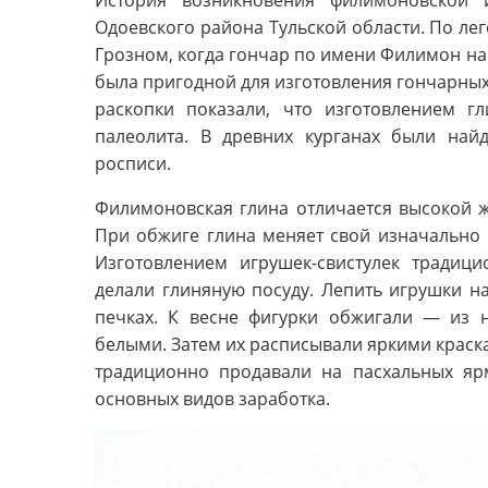
История возникновения филимоновской
Одоевского района Тульской области. По ле
Грозном, когда гончар по имени Филимон на
была пригодной для изготовления гончарных
раскопки показали, что изготовлением г
палеолита. В древних курганах были най
росписи.
Филимоновская глина отличается высокой ж
При обжиге глина меняет свой изначально 
Изготовлением игрушек-свистулек тради
делали глиняную посуду. Лепить игрушки н
печках. К весне фигурки обжигали — из 
белыми. Затем их расписывали яркими краска
традиционно продавали на пасхальных яр
основных видов заработка.