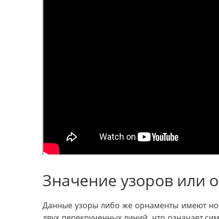
Значение узоров или 
Данные узоры либо же орнаменты имеют но
двух перекрученных линий, что означает си