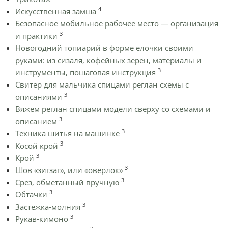
4
Искусственная замша
Безопасное мобильное рабочее место — организация
3
и практики
Новогодний топиарий в форме елочки своими
руками: из сизаля, кофейных зерен, материалы и
3
инструменты, пошаговая инструкция
Cвитер для мальчика спицами реглан схемы с
3
описаниями
Вяжем реглан спицами модели сверху со схемами и
3
описанием
3
Техника шитья на машинке
3
Косой крой
3
Крой
3
Шов «зигзаг», или «оверлок»
3
Срез, обметанный вручную
3
Обтачки
3
Застежка-молния
3
Рукав-кимоно