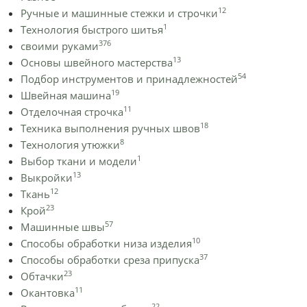
12
Ручные и машинные стежки и строчки
1
Технология быстрого шитья
376
своими руками
13
Основы швейного мастерства
54
Подбор инструментов и принадлежностей
19
Швейная машина
11
Отделочная строчка
18
Техника выполнения ручных швов
8
Технология утюжки
1
Выбор ткани и модели
13
Выкройки
12
Ткань
23
Крой
57
Машинные швы
10
Способы обработки низа изделия
37
Способы обработки среза припуска
23
Обтачки
11
Окантовка
22