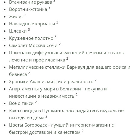
3
Втачивание рукава
3
Воротник-стойка
3
Жилет
3
Накладные карманы
3
Шлевки
3
Кружевное полотно
2
Самолет Москва Сочи
Признаки диффузных изменений печени и стеатоз
2
лечение и профилактика
Металлические стеллажи Барнаул для вашего офиса и
2
бизнеса
2
Хроники Акаши: миф или реальность
Апартаменты у моря в Болгарии - покупка и
2
инвестиции в недвижимость
2
Всё о такси
Заказ пиццы в Пушкино: наслаждайтесь вкусом, не
2
выходя из дома
Цветы Богородск - лучший интернет-магазин с
2
быстрой доставкой и качеством