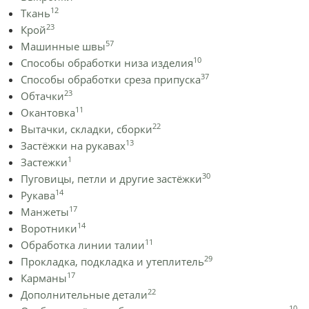
12
Ткань
23
Крой
57
Машинные швы
10
Способы обработки низа изделия
37
Способы обработки среза припуска
23
Обтачки
11
Окантовка
22
Вытачки, складки, сборки
13
Застёжки на рукавах
1
Застежки
30
Пуговицы, петли и другие застёжки
14
Рукава
17
Манжеты
14
Воротники
11
Обработка линии талии
29
Прокладка, подкладка и утеплитель
17
Карманы
22
Дополнительные детали
10