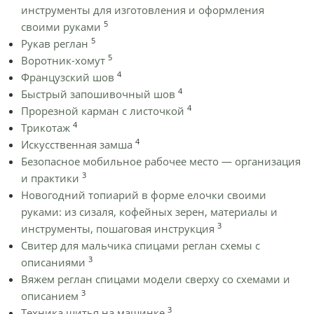
инструменты для изготовления и оформления
5
своими руками
5
Рукав реглан
5
Воротник-хомут
4
Французский шов
4
Быстрый запошивочный шов
4
Прорезной карман с листочкой
4
Трикотаж
4
Искусственная замша
Безопасное мобильное рабочее место — организация
3
и практики
Новогодний топиарий в форме елочки своими
руками: из сизаля, кофейных зерен, материалы и
3
инструменты, пошаговая инструкция
Cвитер для мальчика спицами реглан схемы с
3
описаниями
Вяжем реглан спицами модели сверху со схемами и
3
описанием
3
Техника шитья на машинке