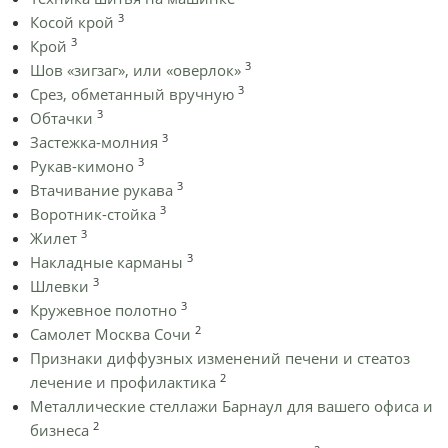
3
Косой крой
3
Крой
3
Шов «зигзаг», или «оверлок»
3
Срез, обметанный вручную
3
Обтачки
3
Застежка-молния
3
Рукав-кимоно
3
Втачивание рукава
3
Воротник-стойка
3
Жилет
3
Накладные карманы
3
Шлевки
3
Кружевное полотно
2
Самолет Москва Сочи
Признаки диффузных изменений печени и стеатоз
2
лечение и профилактика
Металлические стеллажи Барнаул для вашего офиса и
2
бизнеса