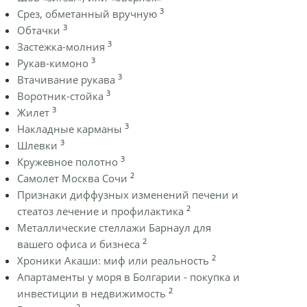
3
Срез, обметанный вручную
3
Обтачки
3
Застежка-молния
3
Рукав-кимоно
3
Втачивание рукава
3
Воротник-стойка
3
Жилет
3
Накладные карманы
3
Шлевки
3
Кружевное полотно
2
Самолет Москва Сочи
Признаки диффузных изменений печени и
2
стеатоз лечение и профилактика
Металлические стеллажи Барнаул для
2
вашего офиса и бизнеса
2
Хроники Акаши: миф или реальность
Апартаменты у моря в Болгарии - покупка и
2
инвестиции в недвижимость
2