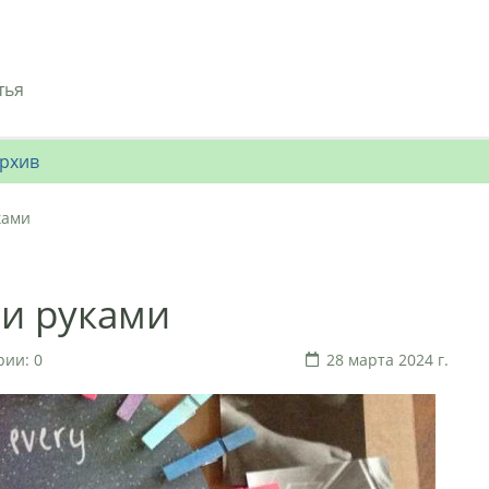
тья
рхив
ками
ми руками
ии: 0
28 марта 2024 г.