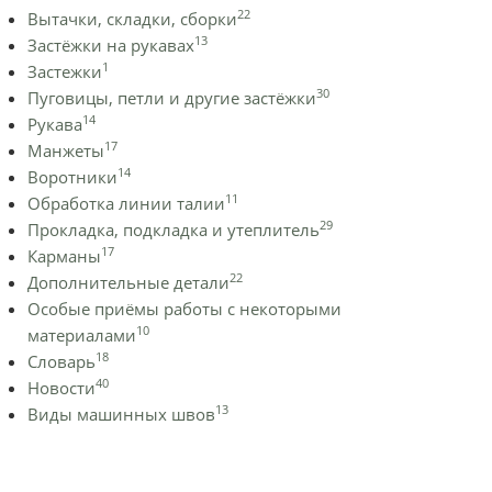
22
Вытачки, складки, сборки
13
Застёжки на рукавах
1
Застежки
30
Пуговицы, петли и другие застёжки
14
Рукава
17
Манжеты
14
Воротники
11
Обработка линии талии
29
Прокладка, подкладка и утеплитель
17
Карманы
22
Дополнительные детали
Особые приёмы работы с некоторыми
10
материалами
18
Словарь
40
Новости
13
Виды машинных швов