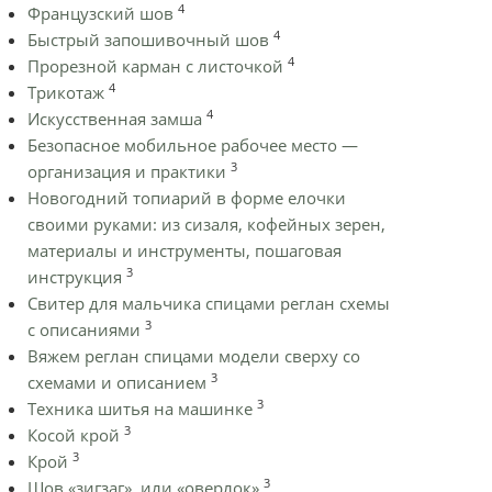
4
Французский шов
4
Быстрый запошивочный шов
4
Прорезной карман с листочкой
4
Трикотаж
4
Искусственная замша
Безопасное мобильное рабочее место —
3
организация и практики
Новогодний топиарий в форме елочки
своими руками: из сизаля, кофейных зерен,
материалы и инструменты, пошаговая
3
инструкция
Cвитер для мальчика спицами реглан схемы
3
с описаниями
Вяжем реглан спицами модели сверху со
3
схемами и описанием
3
Техника шитья на машинке
3
Косой крой
3
Крой
3
Шов «зигзаг», или «оверлок»