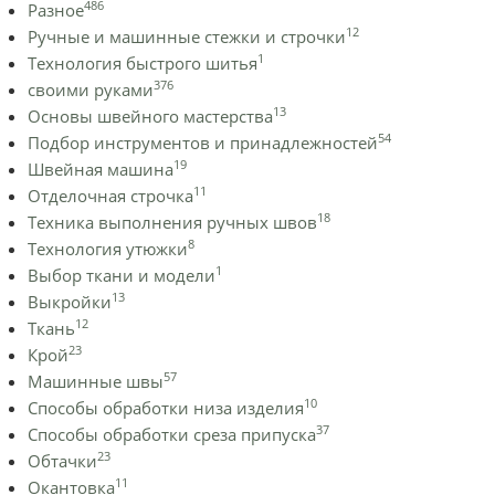
486
Разное
12
Ручные и машинные стежки и строчки
1
Технология быстрого шитья
376
своими руками
13
Основы швейного мастерства
54
Подбор инструментов и принадлежностей
19
Швейная машина
11
Отделочная строчка
18
Техника выполнения ручных швов
8
Технология утюжки
1
Выбор ткани и модели
13
Выкройки
12
Ткань
23
Крой
57
Машинные швы
10
Способы обработки низа изделия
37
Способы обработки среза припуска
23
Обтачки
11
Окантовка