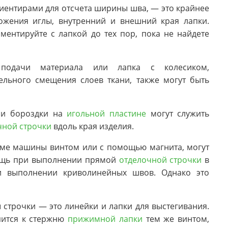
риентирами для отсчета ширины шва, — это крайнее
ожения иглы, внутренний и внешний края лапки.
ентируйте с лапкой до тех пор, пока не найдете
подачи материала или лапка с колесиком,
льного смещения слоев ткани, также могут быть
 и бороздки на
игольной пластине
могут служить
чной строчки
вдоль края изделия.
рме машины винтом или с помощью магнита, могут
щь при выполнении прямой
отделочной строчки
в
и выполнении криволинейных швов. Однако это
строчки — это линейки и лапки для выстегивания.
пится к стержню
прижимной лапки
тем же винтом,