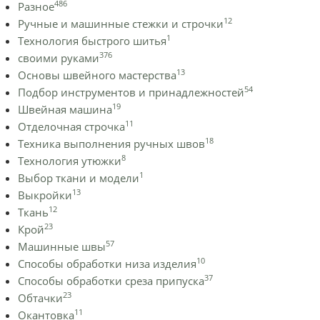
486
Разное
12
Ручные и машинные стежки и строчки
1
Технология быстрого шитья
376
своими руками
13
Основы швейного мастерства
54
Подбор инструментов и принадлежностей
19
Швейная машина
11
Отделочная строчка
18
Техника выполнения ручных швов
8
Технология утюжки
1
Выбор ткани и модели
13
Выкройки
12
Ткань
23
Крой
57
Машинные швы
10
Способы обработки низа изделия
37
Способы обработки среза припуска
23
Обтачки
11
Окантовка