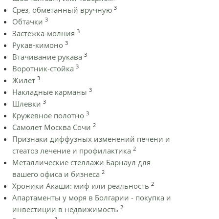
3
Срез, обметанный вручную
3
Обтачки
3
Застежка-молния
3
Рукав-кимоно
3
Втачивание рукава
3
Воротник-стойка
3
Жилет
3
Накладные карманы
3
Шлевки
3
Кружевное полотно
2
Самолет Москва Сочи
Признаки диффузных изменений печени и
2
стеатоз лечение и профилактика
Металлические стеллажи Барнаул для
2
вашего офиса и бизнеса
2
Хроники Акаши: миф или реальность
Апартаменты у моря в Болгарии - покупка и
2
инвестиции в недвижимость
2