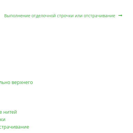
Выполнение отделочной строчки или отстрачивание
льно верхнего
е нитей
чки
страчивание