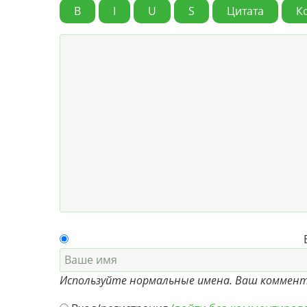
B
I
U
S
Цитата
К
Ваш
Используйте нормальные имена. Ваш коммента