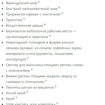
4
Французский шов
4
Быстрый запошивочный шов
4
Прорезной карман с листочкой
4
Трикотаж
4
Искусственная замша
Безопасное мобильное рабочее место —
3
организация и практики
Новогодний топиарий в форме елочки
своими руками: из сизаля, кофейных зерен,
материалы и инструменты, пошаговая
3
инструкция
Cвитер для мальчика спицами реглан схемы
3
с описаниями
Вяжем реглан спицами модели сверху со
3
схемами и описанием
3
Техника шитья на машинке
3
Косой крой
3
Крой
3
Шов «зигзаг», или «оверлок»