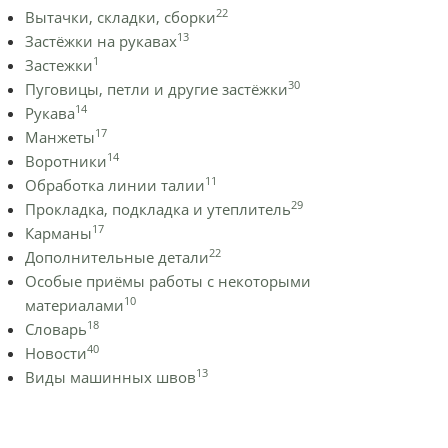
22
Вытачки, складки, сборки
13
Застёжки на рукавах
1
Застежки
30
Пуговицы, петли и другие застёжки
14
Рукава
17
Манжеты
14
Воротники
11
Обработка линии талии
29
Прокладка, подкладка и утеплитель
17
Карманы
22
Дополнительные детали
Особые приёмы работы с некоторыми
10
материалами
18
Словарь
40
Новости
13
Виды машинных швов