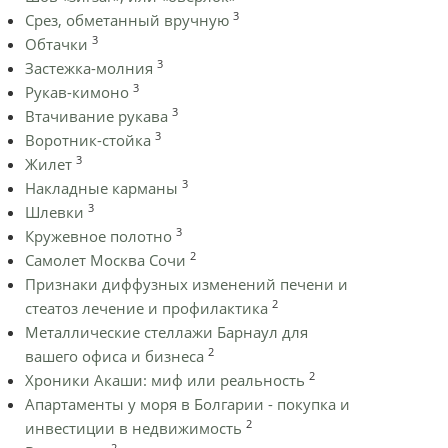
3
Срез, обметанный вручную
3
Обтачки
3
Застежка-молния
3
Рукав-кимоно
3
Втачивание рукава
3
Воротник-стойка
3
Жилет
3
Накладные карманы
3
Шлевки
3
Кружевное полотно
2
Самолет Москва Сочи
Признаки диффузных изменений печени и
2
стеатоз лечение и профилактика
Металлические стеллажи Барнаул для
2
вашего офиса и бизнеса
2
Хроники Акаши: миф или реальность
Апартаменты у моря в Болгарии - покупка и
2
инвестиции в недвижимость
2