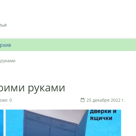
тья
рхив
 руками
воими руками
ии: 0
25 декабря 2022 г.