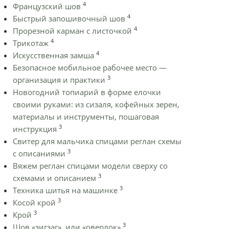
4
Французский шов
4
Быстрый запошивочный шов
4
Прорезной карман с листочкой
4
Трикотаж
4
Искусственная замша
Безопасное мобильное рабочее место —
3
организация и практики
Новогодний топиарий в форме елочки
своими руками: из сизаля, кофейных зерен,
материалы и инструменты, пошаговая
3
инструкция
Cвитер для мальчика спицами реглан схемы
3
с описаниями
Вяжем реглан спицами модели сверху со
3
схемами и описанием
3
Техника шитья на машинке
3
Косой крой
3
Крой
3
Шов «зигзаг», или «оверлок»