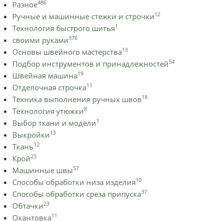
486
Разное
12
Ручные и машинные стежки и строчки
1
Технология быстрого шитья
376
своими руками
13
Основы швейного мастерства
54
Подбор инструментов и принадлежностей
19
Швейная машина
11
Отделочная строчка
18
Техника выполнения ручных швов
8
Технология утюжки
1
Выбор ткани и модели
13
Выкройки
12
Ткань
23
Крой
57
Машинные швы
10
Способы обработки низа изделия
37
Способы обработки среза припуска
23
Обтачки
11
Окантовка