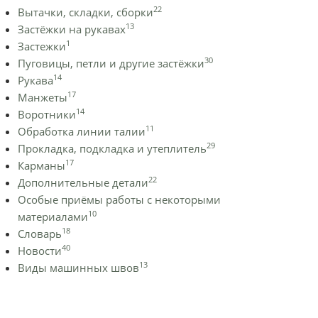
22
Вытачки, складки, сборки
13
Застёжки на рукавах
1
Застежки
30
Пуговицы, петли и другие застёжки
14
Рукава
17
Манжеты
14
Воротники
11
Обработка линии талии
29
Прокладка, подкладка и утеплитель
17
Карманы
22
Дополнительные детали
Особые приёмы работы с некоторыми
10
материалами
18
Словарь
40
Новости
13
Виды машинных швов