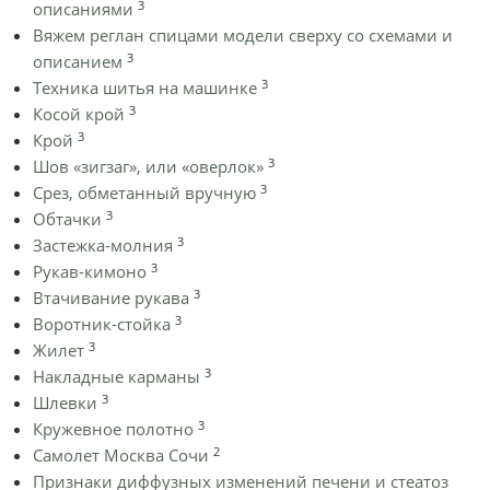
3
описаниями
Вяжем реглан спицами модели сверху со схемами и
3
описанием
3
Техника шитья на машинке
3
Косой крой
3
Крой
3
Шов «зигзаг», или «оверлок»
3
Срез, обметанный вручную
3
Обтачки
3
Застежка-молния
3
Рукав-кимоно
3
Втачивание рукава
3
Воротник-стойка
3
Жилет
3
Накладные карманы
3
Шлевки
3
Кружевное полотно
2
Самолет Москва Сочи
Признаки диффузных изменений печени и стеатоз