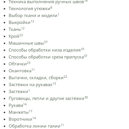
18
Техника выполнения ручных швов
8
Технология утюжки
1
Выбор ткани и модели
13
Выкройки
12
Ткань
23
Крой
57
Машинные швы
10
Способы обработки низа изделия
37
Способы обработки среза припуска
23
Обтачки
11
Окантовка
22
Вытачки, складки, сборки
13
Застёжки на рукавах
1
Застежки
30
Пуговицы, петли и другие застёжки
14
Рукава
17
Манжеты
14
Воротники
11
Обработка линии талии