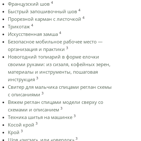
4
Французский шов
4
Быстрый запошивочный шов
4
Прорезной карман с листочкой
4
Трикотаж
4
Искусственная замша
Безопасное мобильное рабочее место —
3
организация и практики
Новогодний топиарий в форме елочки
своими руками: из сизаля, кофейных зерен,
материалы и инструменты, пошаговая
3
инструкция
Cвитер для мальчика спицами реглан схемы
3
с описаниями
Вяжем реглан спицами модели сверху со
3
схемами и описанием
3
Техника шитья на машинке
3
Косой крой
3
Крой
3
Шов «зигзаг», или «оверлок»