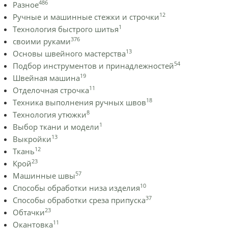
486
Разное
12
Ручные и машинные стежки и строчки
1
Технология быстрого шитья
376
своими руками
13
Основы швейного мастерства
54
Подбор инструментов и принадлежностей
19
Швейная машина
11
Отделочная строчка
18
Техника выполнения ручных швов
8
Технология утюжки
1
Выбор ткани и модели
13
Выкройки
12
Ткань
23
Крой
57
Машинные швы
10
Способы обработки низа изделия
37
Способы обработки среза припуска
23
Обтачки
11
Окантовка