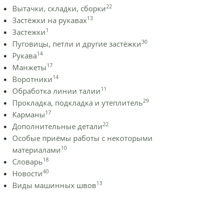
22
Вытачки, складки, сборки
13
Застёжки на рукавах
1
Застежки
30
Пуговицы, петли и другие застёжки
14
Рукава
17
Манжеты
14
Воротники
11
Обработка линии талии
29
Прокладка, подкладка и утеплитель
17
Карманы
22
Дополнительные детали
Особые приёмы работы с некоторыми
10
материалами
18
Словарь
40
Новости
13
Виды машинных швов