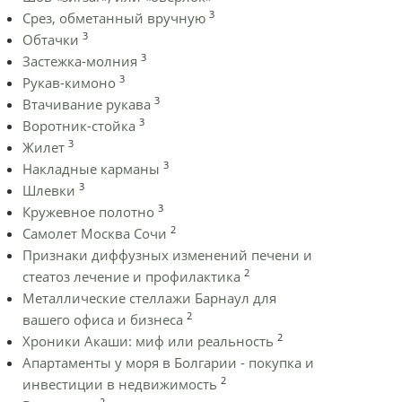
3
Срез, обметанный вручную
3
Обтачки
3
Застежка-молния
3
Рукав-кимоно
3
Втачивание рукава
3
Воротник-стойка
3
Жилет
3
Накладные карманы
3
Шлевки
3
Кружевное полотно
2
Самолет Москва Сочи
Признаки диффузных изменений печени и
2
стеатоз лечение и профилактика
Металлические стеллажи Барнаул для
2
вашего офиса и бизнеса
2
Хроники Акаши: миф или реальность
Апартаменты у моря в Болгарии - покупка и
2
инвестиции в недвижимость
2