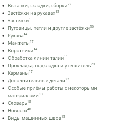
22
Вытачки, складки, сборки
13
Застёжки на рукавах
1
Застежки
30
Пуговицы, петли и другие застёжки
14
Рукава
17
Манжеты
14
Воротники
11
Обработка линии талии
29
Прокладка, подкладка и утеплитель
17
Карманы
22
Дополнительные детали
Особые приёмы работы с некоторыми
10
материалами
18
Словарь
40
Новости
13
Виды машинных швов