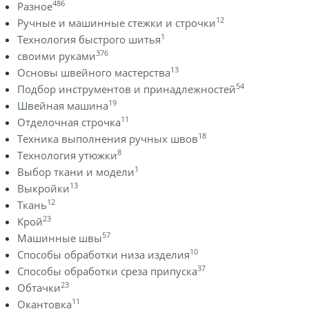
486
Разное
12
Ручные и машинные стежки и строчки
1
Технология быстрого шитья
376
своими руками
13
Основы швейного мастерства
54
Подбор инструментов и принадлежностей
19
Швейная машина
11
Отделочная строчка
18
Техника выполнения ручных швов
8
Технология утюжки
1
Выбор ткани и модели
13
Выкройки
12
Ткань
23
Крой
57
Машинные швы
10
Способы обработки низа изделия
37
Способы обработки среза припуска
23
Обтачки
11
Окантовка