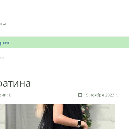
тья
рхив
на
фатина
ии: 0
15 ноября 2023 г.