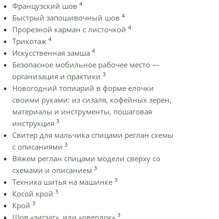
4
Французский шов
4
Быстрый запошивочный шов
4
Прорезной карман с листочкой
4
Трикотаж
4
Искусственная замша
Безопасное мобильное рабочее место —
3
организация и практики
Новогодний топиарий в форме елочки
своими руками: из сизаля, кофейных зерен,
материалы и инструменты, пошаговая
3
инструкция
Cвитер для мальчика спицами реглан схемы
3
с описаниями
Вяжем реглан спицами модели сверху со
3
схемами и описанием
3
Техника шитья на машинке
3
Косой крой
3
Крой
3
Шов «зигзаг», или «оверлок»