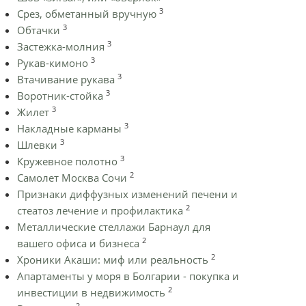
3
Срез, обметанный вручную
3
Обтачки
3
Застежка-молния
3
Рукав-кимоно
3
Втачивание рукава
3
Воротник-стойка
3
Жилет
3
Накладные карманы
3
Шлевки
3
Кружевное полотно
2
Самолет Москва Сочи
Признаки диффузных изменений печени и
2
стеатоз лечение и профилактика
Металлические стеллажи Барнаул для
2
вашего офиса и бизнеса
2
Хроники Акаши: миф или реальность
Апартаменты у моря в Болгарии - покупка и
2
инвестиции в недвижимость
2